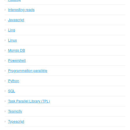
Interesting reads
Javascript
Linq
Linux
Mongo DB
Powershell
Programmation parallèle
Python
SQL
Task Parallel Library (TPL)
Teamcity
Typescript