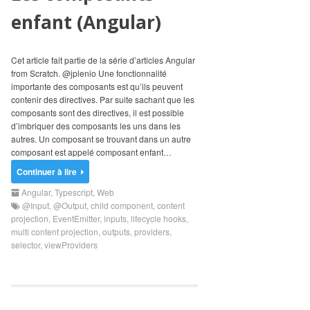
enfant (Angular)
Cet article fait partie de la série d’articles Angular
from Scratch. @jplenio Une fonctionnalité
importante des composants est qu’ils peuvent
contenir des directives. Par suite sachant que les
composants sont des directives, il est possible
d’imbriquer des composants les uns dans les
autres. Un composant se trouvant dans un autre
composant est appelé composant enfant…
Continuer à lire
Angular
,
Typescript
,
Web
@Input
,
@Output
,
child component
,
content
projection
,
EventEmitter
,
inputs
,
lifecycle hooks
,
multi content projection
,
outputs
,
providers
,
selector
,
viewProviders