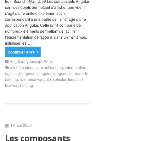
from Scratch. @amyb99 Les composants Angular
Search
sont des objets permettant d’afficher une vue. Il
for:
s’agit d’une unité d’implémentation
correspondant à une partie de l’affichage d’une
application Angular. Cette unité comporte de
nombreux éléments permettant de faciliter
l’implémentation de façon à, dans un 1er temps,
initialiser les…
Continuer à lire
Angular
,
Typescript
,
Web
attribute binding
,
event binding
,
interpolation
,
ngfor
,
ngif
,
ngmodel
,
ngplural
,
ngswitch
,
property
binding
,
reference variable
,
selector
,
template
,
two-way binding
18 mai 2020
Les composants