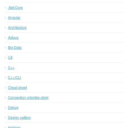
.Net Core
Angular
Architecture
Astuce
Big Data
C#
C++
C++/CLI
Cheat sheet
Conception orientée objet
Debug
Design pattern
Hadoop