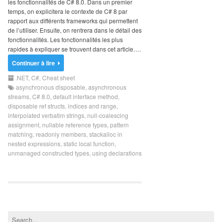
les fonctionnalités de C# 8.0. Dans un premier
Search
temps, on explicitera le contexte de C# 8 par
for:
rapport aux différents frameworks qui permettent
de l’utiliser. Ensuite, on rentrera dans le détail des
fonctionnalités. Les fonctionnalités les plus
rapides à expliquer se trouvent dans cet article….
Continuer à lire
.NET
,
C#
,
Cheat sheet
asynchronous disposable
,
asynchronous
streams
,
C# 8.0
,
default interface method
,
disposable ref structs
,
indices and range
,
interpolated verbatim strings
,
null-coalescing
assignment
,
nullable reference types
,
pattern
matching
,
readonly members
,
stackalloc in
nested expressions
,
static local function
,
unmanaged constructed types
,
using declarations