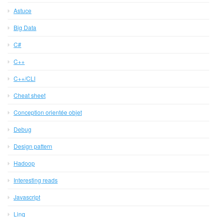
Astuce
Big Data
C#
C++
C++/CLI
Cheat sheet
Conception orientée objet
Debug
Design pattern
Hadoop
Interesting reads
Javascript
Linq