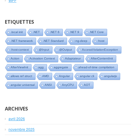
WPF
ETIQUETTES
.local init
.NET
.NET 6
.NET 9
.NET Core
.NET framework
.NET Standard
::ng-deep
:host
:host-context
@Input
@Output
AccessViolationException
Action
Activation Context
Adaptateur
AfterContentInit
AfterViewInit
agg
aggregate
ahead-of-time compilation
allows ref struct
AMD
Angular
angular cli
angularjs
angular universal
ANSI
AnyCPU
AOT
ARCHIVES
avril 2026
novembre 2025