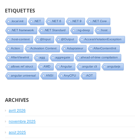
ETIQUETTES
.local init
.NET
.NET 6
.NET 9
.NET Core
.NET framework
.NET Standard
::ng-deep
:host
:host-context
@Input
@Output
AccessViolationException
Action
Activation Context
Adaptateur
AfterContentInit
AfterViewInit
agg
aggregate
ahead-of-time compilation
allows ref struct
AMD
Angular
angular cli
angularjs
angular universal
ANSI
AnyCPU
AOT
ARCHIVES
avril 2026
novembre 2025
août 2025