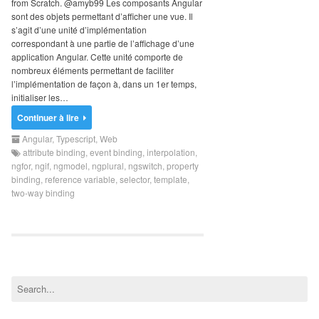
from Scratch. @amyb99 Les composants Angular
Search
sont des objets permettant d’afficher une vue. Il
for:
s’agit d’une unité d’implémentation
correspondant à une partie de l’affichage d’une
application Angular. Cette unité comporte de
nombreux éléments permettant de faciliter
l’implémentation de façon à, dans un 1er temps,
initialiser les…
Continuer à lire
Angular
,
Typescript
,
Web
attribute binding
,
event binding
,
interpolation
,
ngfor
,
ngif
,
ngmodel
,
ngplural
,
ngswitch
,
property
binding
,
reference variable
,
selector
,
template
,
two-way binding