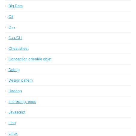
Big Data
C#
C++
C++/CLI
Cheat sheet
Conception orientée objet
Debug
Design pattern
Hadoop
Interesting reads
Javascript
Linq
Linux