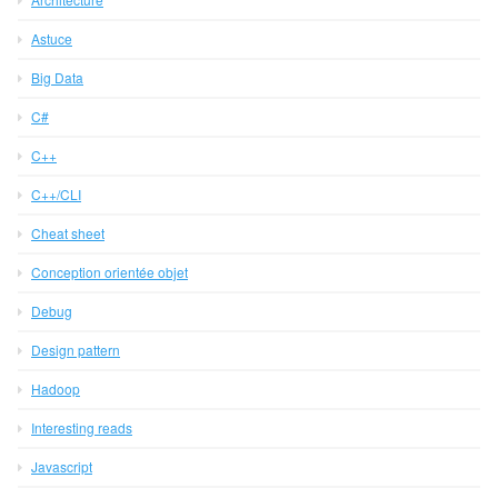
Astuce
Big Data
C#
C++
C++/CLI
Cheat sheet
Conception orientée objet
Debug
Design pattern
Hadoop
Interesting reads
Javascript