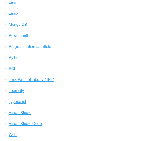
Linq
Linux
Mongo DB
Powershell
Programmation parallèle
Python
SQL
Task Parallel Library (TPL)
Teamcity
Typescript
Visual Studio
Visual Studio Code
Web