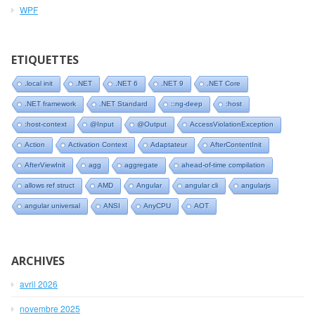
WPF
ETIQUETTES
.local init
.NET
.NET 6
.NET 9
.NET Core
.NET framework
.NET Standard
::ng-deep
:host
:host-context
@Input
@Output
AccessViolationException
Action
Activation Context
Adaptateur
AfterContentInit
AfterViewInit
agg
aggregate
ahead-of-time compilation
allows ref struct
AMD
Angular
angular cli
angularjs
angular universal
ANSI
AnyCPU
AOT
ARCHIVES
avril 2026
novembre 2025