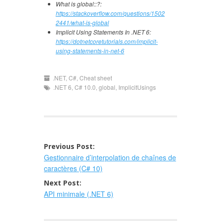
What is global::?:
https://stackoverflow.com/questions/1502
2441/what-is-global
Implicit Using Statements In .NET 6:
https://dotnetcoretutorials.com/implicit-
using-statements-in-net-6
.NET
,
C#
,
Cheat sheet
.NET 6
,
C# 10.0
,
global
,
ImplicitUsings
Post
Previous Post:
Gestionnaire d’interpolation de chaînes de
navigation
caractères (C# 10)
Next Post:
API minimale (.NET 6)