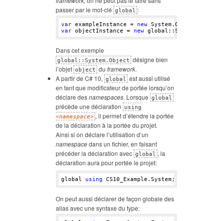
framework
, on ne peut pas le faire sans
passer par le mot-clé
:
global
var
 exampleInstance = 
new
var
 objectInstance = 
new
Dans cet exemple
désigne bien
global::System.Object
l’objet
du
framework
.
object
A partir de C# 10,
est aussi utilisé
global
en tant que modificateur de portée lorsqu’on
déclare des
namespaces
. Lorsque
global
précède une déclaration
using
, il permet d’étendre la portée
<
namespace
>
de la déclaration à la portée du projet.
Ainsi si on déclare l’utilisation d’un
namespace
dans un fichier, en faisant
précéder la déclaration avec
, la
global
déclaration aura pour portée le projet:
global 
using
On peut aussi déclarer de façon globale des
alias avec une syntaxe du type: