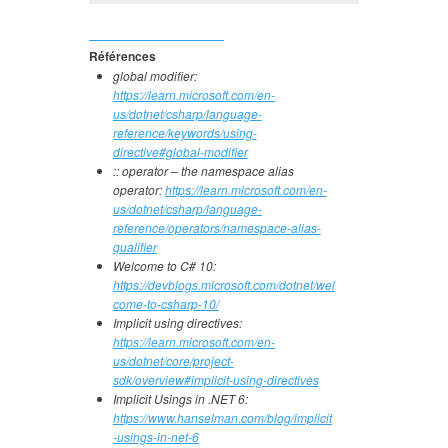
Références
global modifier:
https://learn.microsoft.com/en-
us/dotnet/csharp/language-
reference/keywords/using-
directive#global-modifier
:: operator – the namespace alias
operator:
https://learn.microsoft.com/en-
us/dotnet/csharp/language-
reference/operators/namespace-alias-
qualifier
Welcome to C# 10:
https://devblogs.microsoft.com/dotnet/wel
come-to-csharp-10/
Implicit using directives:
https://learn.microsoft.com/en-
us/dotnet/core/project-
sdk/overview#implicit-using-directives
Implicit Usings in .NET 6:
https://www.hanselman.com/blog/implicit
-usings-in-net-6