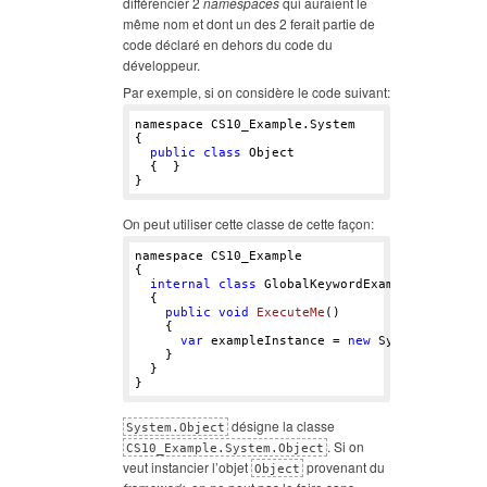
différencier 2
namespaces
qui auraient le
même nom et dont un des 2 ferait partie de
code déclaré en dehors du code du
développeur.
Par exemple, si on considère le code suivant:
namespace CS10_Example.System

{

public
class
 Object

  {  }

On peut utiliser cette classe de cette façon:
namespace CS10_Example

{

internal
class
 GlobalKeywordExample

  {

public
void
ExecuteMe
()

    {

var
 exampleInstance = 
new
 System.Object()
    }

  }

désigne la classe
System.Object
. Si on
CS10_Example.System.Object
veut instancier l’objet
provenant du
Object