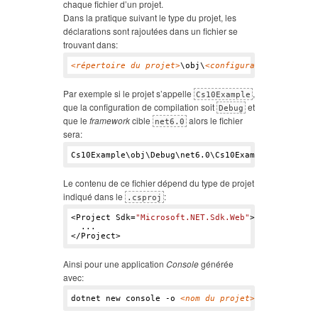
chaque fichier d’un projet.
Dans la pratique suivant le type du projet, les
déclarations sont rajoutées dans un fichier se
trouvant dans:
<
répertoire du projet
>
\obj\
<
configuration
>
\
<
targe
Par exemple si le projet s’appelle
,
Cs10Example
que la configuration de compilation soit
et
Debug
que le
framework
cible
alors le fichier
net6.0
sera:
Cs10Example\obj\Debug\net6.
0
Le contenu de ce fichier dépend du type de projet
indiqué dans le
:
.csproj
<Project Sdk=
"Microsoft.NET.Sdk.Web"
>

  ...

Ainsi pour une application
Console
générée
avec:
dotnet new console -o 
<
nom du projet
>