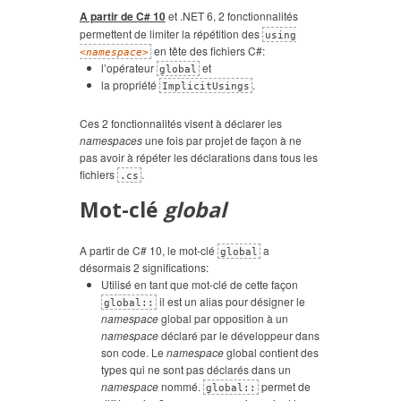
A partir de C# 10
et .NET 6, 2 fonctionnalités
permettent de limiter la répétition des
using
en tête des fichiers C#:
<
namespace
>
l’opérateur
et
global
la propriété
.
ImplicitUsings
Ces 2 fonctionnalités visent à déclarer les
namespaces
une fois par projet de façon à ne
pas avoir à répéter les déclarations dans tous les
fichiers
.
.cs
Mot-clé
global
A partir de C# 10, le mot-clé
a
global
désormais 2 significations:
Utilisé en tant que mot-clé de cette façon
il est un alias pour désigner le
global::
namespace
global par opposition à un
namespace
déclaré par le développeur dans
son code. Le
namespace
global contient des
types qui ne sont pas déclarés dans un
namespace
nommé.
permet de
global::