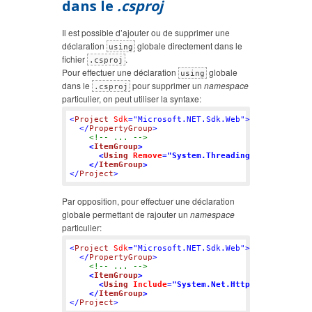
dans le
.csproj
Il est possible d’ajouter ou de supprimer une
déclaration
globale directement dans le
using
fichier
.
.csproj
Pour effectuer une déclaration
globale
using
dans le
pour supprimer un
namespace
.csproj
particulier, on peut utiliser la syntaxe:
<
Project
Sdk
=
"Microsoft.NET.Sdk.Web"
>
</
PropertyGroup
>
<!-- ... -->
<
ItemGroup
>
<
Using
Remove
=
"System.Threading.Tasks"
 />
</
ItemGroup
>
</
Project
>
Par opposition, pour effectuer une déclaration
globale permettant de rajouter un
namespace
particulier:
<
Project
Sdk
=
"Microsoft.NET.Sdk.Web"
>
</
PropertyGroup
>
<!-- ... -->
<
ItemGroup
>
<
Using
Include
=
"System.Net.Http"
 />
</
ItemGroup
>
</
Project
>