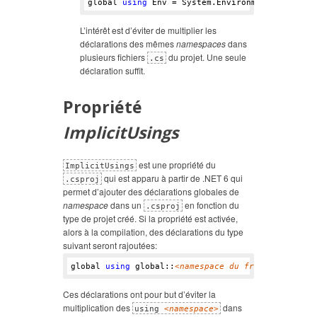
global 
using
L’intérêt est d’éviter de multiplier les
déclarations des mêmes
namespaces
dans
plusieurs fichiers
du projet. Une seule
.cs
déclaration suffit.
Propriété
ImplicitUsings
est une propriété du
ImplicitUsings
qui est apparu à partir de .NET 6 qui
.csproj
permet d’ajouter des déclarations globales de
namespace
dans un
en fonction du
.csproj
type de projet créé. Si la propriété est activée,
alors à la compilation, des déclarations du type
suivant seront rajoutées:
global 
using
 global::
<
namespace du framework
>
Ces déclarations ont pour but d’éviter la
multiplication des
dans
using
<
namespace
>