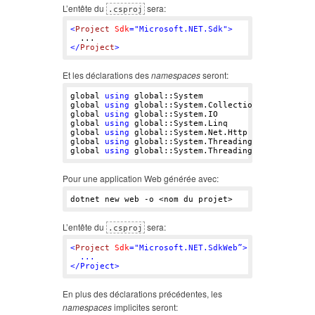
L’entête du
sera:
.csproj
<
Project
Sdk
=
"Microsoft.NET.Sdk"
>
</
Project
>
Et les déclarations des
namespaces
seront:
global 
using
 global::System

global 
using
 global::System.Collections.Generic

global 
using
 global::System.IO

global 
using
 global::System.Linq

global 
using
 global::System.Net.Http

global 
using
 global::System.Threading

global 
using
Pour une application Web générée avec:
L’entête du
sera:
.csproj
<
Project
Sdk
=
"Microsoft.NET.SdkWeb”>

  ...

En plus des déclarations précédentes, les
namespaces
implicites seront: