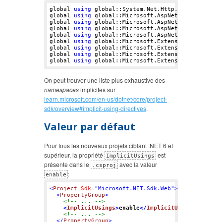
global 
using
 global::System.Net.Http.Json

global 
using
 global::Microsoft.AspNetCore.Builder

global 
using
 global::Microsoft.AspNetCore.Hosting

global 
using
 global::Microsoft.AspNetCore.Http

global 
using
 global::Microsoft.AspNetCore.Routing

global 
using
 global::Microsoft.Extensions.Configur
global 
using
 global::Microsoft.Extensions.Dependen
global 
using
 global::Microsoft.Extensions.Hosting

global 
using
On peut trouver une liste plus exhaustive des
namespaces
implicites sur
learn.microsoft.com/en-us/dotnet/core/project-
sdk/overview#implicit-using-directives
.
Valeur par défaut
Pour tous les nouveaux projets ciblant .NET 6 et
supérieur, la propriété
est
ImplicitUsings
présente dans le
avec la valeur
.csproj
:
enable
<
Project
Sdk
=
"Microsoft.NET.Sdk.Web"
>
<
PropertyGroup
>
<!-- ... -->
<
ImplicitUsings
>
enable
</
ImplicitUsings
>
<!-- ... -->
</
PropertyGroup
>