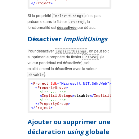
</
Project
>
Si la propriété
n’est pas
ImplicitUsings
présente dans le fichier
, la
.csproj
fonctionnalité est
désactivée
par défaut.
Désactiver
ImplicitUsings
Pour désactiver
, on peut soit
ImplicitUsings
supprimer la propriété du fichier
(la
.csproj
valeur par défaut est désactivée), soit
explicitement la désactiver avec la valeur
:
disable
<
Project
Sdk
=
"Microsoft.NET.Sdk.Web"
>
<
PropertyGroup
>
<!-- ... -->
<
ImplicitUsings
>
disable
</
ImplicitUsings
>
<!-- ... -->
</
PropertyGroup
>
</
Project
>
Ajouter ou supprimer une
déclaration
using
globale