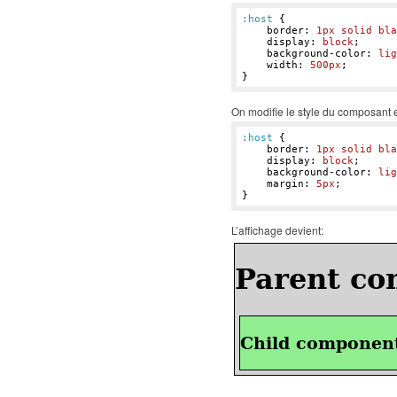
:host
{

border
:
1
px solid bla
display
:
 block
;

background-color
:
 lig
width
:
500
px
}
On modifie le style du composant 
:host
{

border
:
1
px solid bla
display
:
 block
;

background-color
:
 lig
margin
:
5
px
}
L’affichage devient: