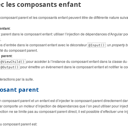
ec les composants enfant
 composant parent et les composants enfant peuvent être de différente nature suivant
enfant
:
 parent dans le composant enfant: utiliser l’injection de dépendances d’Angular po
.
res d’entrée dans le composant enfant avec le décorateur
: un
property b
@Input()
été du composant parent.
 parent
:
pour accéder à l’instance du composant enfant dans la classe du
@ViewChild()
pour émettre un évènement dans le composant enfant et notifier le c
@Output()
eractions par la suite.
posant parent
e un composant parent et un enfant est d’injecter le composant parent directement da
ar comporte un moteur d’injection de dépendances que l’on peut utiliser pour inje
ection ne se limite pas au composant parent direct, il est possible d’effectuer une i
du composant parent est: