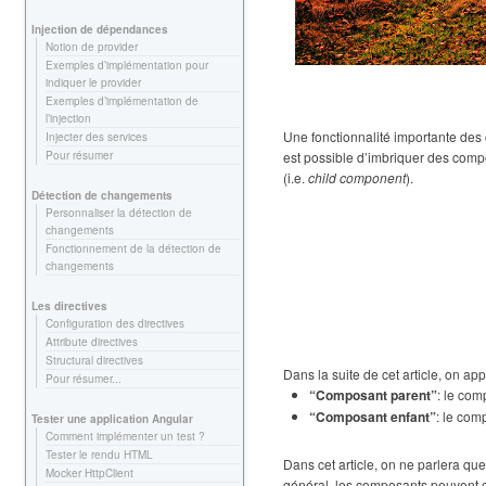
Injection de dépendances
Notion de provider
Exemples d’implémentation pour
indiquer le provider
Exemples d’implémentation de
l’injection
Une fonctionnalité importante des
Injecter des services
Pour résumer
est possible d’imbriquer des com
(i.e.
child component
).
Détection de changements
Personnaliser la détection de
changements
Fonctionnement de la détection de
changements
Les directives
Configuration des directives
Attribute directives
Structural directives
Dans la suite de cet article, on app
Pour résumer...
“Composant parent”
: le co
“Composant enfant”
: le com
Tester une application Angular
Comment implémenter un test ?
Tester le rendu HTML
Dans cet article, on ne parlera que
Mocker HttpClient
général, les composants peuvent co