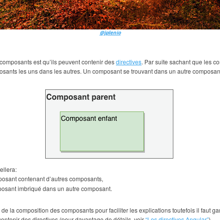
@jplenio
 composants est qu’ils peuvent contenir des
directives
. Par suite sachant que les co
posants les uns dans les autres. Un composant se trouvant dans un autre composan
ellera:
mposant contenant d’autres composants,
posant imbriqué dans un autre composant.
 de la composition des composants pour faciliter les explications toutefois il faut g
ntenir des directives (pour davantage de détails, voir
“Les directives Angular”
).