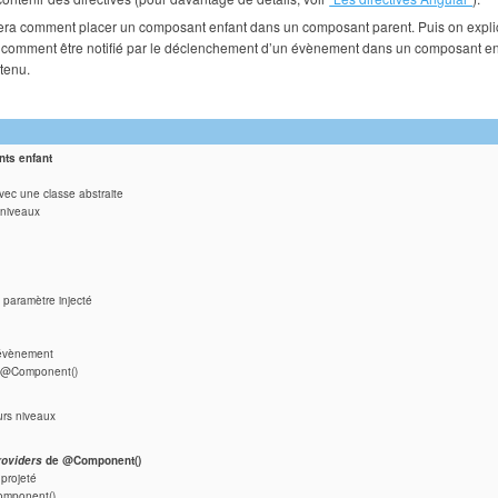
era comment placer un composant enfant dans un composant parent. Puis on explici
comment être notifié par le déclenchement d’un évènement dans un composant enfa
ntenu.
nts enfant
ec une classe abstraite
 niveaux
)
le paramètre injecté
 l’évènement
@Component()
urs niveaux
oviders
de @Component()
projeté
mponent()