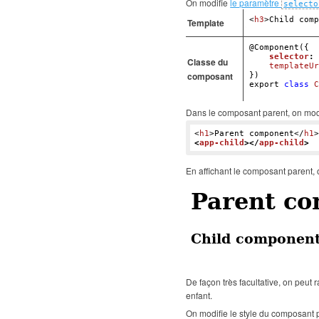
On modifie
le paramètre
selecto
<
h3
>
Child comp
Template
@Component
({

selector
: 
Classe du
templateUr
composant
export
class
C
Dans le composant parent, on mod
<
h1
>
Parent component
</
h1
>
<
app-child
>
</
app-child
>
En affichant le composant parent, 
De façon très facultative, on peut 
enfant.
On modifie le style du composant p