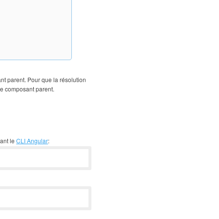
t parent. Pour que la résolution
le composant parent.
ant le
CLI Angular
: