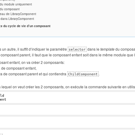
 du module uniquement
 du composant
eau de LibraryComponent
t dans LibraryComponent
ks
du cycle de vie d’un composant
n autre, il suffit d’indiquer le paramètre
dans le
template
du composan
selector
e composant parent, il faut que le composant enfant soit dans le même module que 
osant enfant, on va créer 2 composants:
a de composant enfant,
ra de composant parent et qui contiendra
.
ChildComponent
 lequel on veut créer les 2 composants, on exécute la commande suivante en utilis
ld
