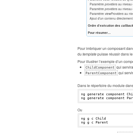
Paramètre
providers
au niveau
Paramètre
providers
au niveau
Paramètre
viewProviders
au niv
Ajout d’un contenu directemen
Ordre d’exécution des
callbac
Pour résumer…
Pour imbriquer un composant dans u
du
template
puisse réussir dans l
Pour illustrer l’exemple d’un comp
qui servir
ChildComponent
qui servi
ParentComponent
Dans le répertoire du module dans
ng generate component Chi
Ou
ng g c Child
