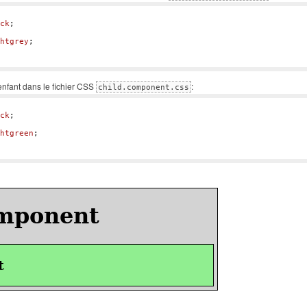
ck
;

htgrey
;

enfant dans le fichier CSS
:
child.component.css
ck
;

htgreen
;
