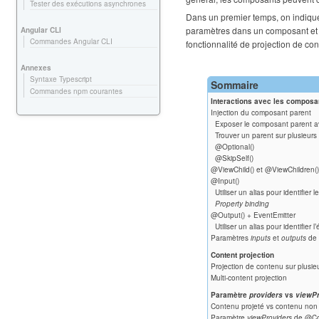
Tester des exécutions asynchrones
Dans un premier temps, on indiqu
paramètres dans un composant et 
Angular CLI
Commandes Angular CLI
fonctionnalité de projection de co
Annexes
Syntaxe Typescript
Sommaire
Commandes npm courantes
Interactions avec les composa
Injection du composant parent
Exposer le composant parent av
Trouver un parent sur plusieurs
@Optional()
@SkipSelf()
@ViewChild() et @ViewChildren(
@Input()
Utiliser un alias pour identifier 
Property binding
@Output() + EventEmitter
Utiliser un alias pour identifier
Paramètres
inputs
et
outputs
de 
Content projection
Projection de contenu sur plusie
Multi-content projection
Paramètre
providers
vs
viewPr
Contenu projeté vs contenu non 
Paramètre
viewProviders
de @Co