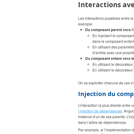
Interactions av
Les interactions possibles entre le
exemple:
Du composant parent vers l’
En injectant le composant
dans le composant enfant
En utilisant des paramèt
d’entrée avec une propri
Du composant enfant vers le
En utilisant le décorateur
En utilisant le décorateur
On va expliciter chacune de ces int
Injection du com
L’interaction la plus directe entr
l’injection de dépendances
. Angul
instance d’un de ses parents. L’inj
dans l’arbre de dépendances.
Par exemple, si l’implémentation 