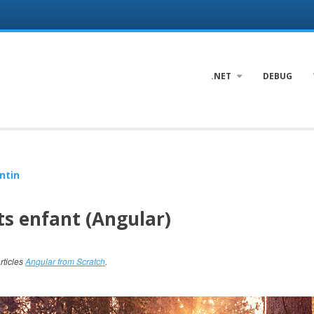
.NET
DEBUG
ntin
s enfant (Angular)
articles
Angular from Scratch
.