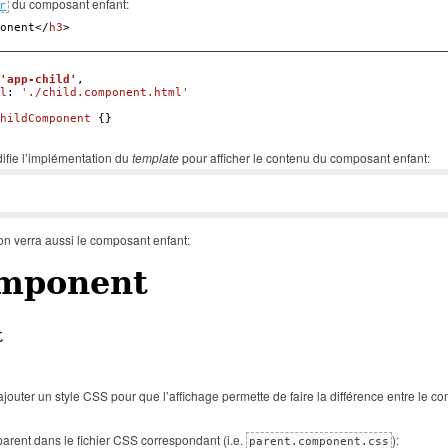
du composant enfant:
r
onent
</
h3
>
'app-child'
,

l
: 
'./child.component.html'
hildComponent
 {}
ifie l’implémentation du
template
pour afficher le contenu du composant enfant:
on verra aussi le composant enfant:
rajouter un style CSS pour que l’affichage permette de faire la différence entre le 
arent dans le fichier CSS correspondant (i.e.
):
parent.component.css