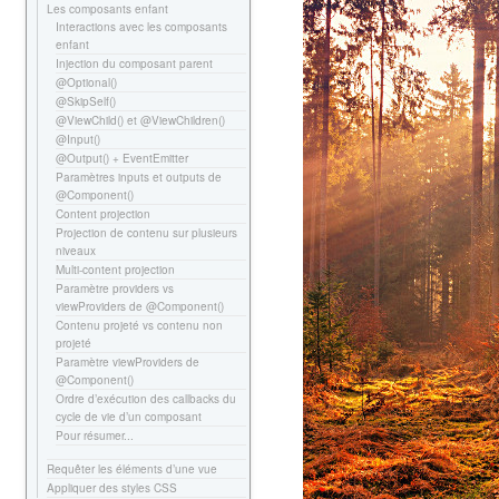
Les composants enfant
Interactions avec les composants
enfant
Injection du composant parent
@Optional()
@SkipSelf()
@ViewChild() et @ViewChildren()
@Input()
@Output() + EventEmitter
Paramètres inputs et outputs de
@Component()
Content projection
Projection de contenu sur plusieurs
niveaux
Multi-content projection
Paramètre providers vs
viewProviders de @Component()
Contenu projeté vs contenu non
projeté
Paramètre viewProviders de
@Component()
Ordre d’exécution des callbacks du
cycle de vie d’un composant
Pour résumer...
Requêter les éléments d’une vue
Appliquer des styles CSS