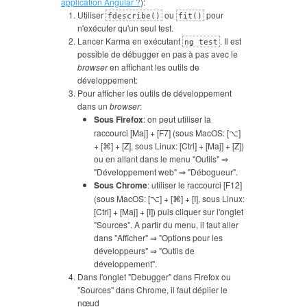
application Angular ?
):
Utiliser
ou
pour
fdescribe()
fit()
n'exécuter qu'un seul test.
Lancer Karma en exécutant
. Il est
ng test
possible de débugger en pas à pas avec le
browser
en affichant les outils de
développement:
Pour afficher les outils de développement
dans un
browser
:
Sous Firefox
: on peut utiliser la
raccourci [Maj] + [F7] (sous MacOS: [⌥]
+ [⌘] + [Z], sous Linux: [Ctrl] + [Maj] + [Z])
ou en allant dans le menu "Outils" ⇒
"Développement web" ⇒ "Débogueur".
Sous Chrome
: utiliser le raccourci [F12]
(sous MacOS: [⌥] + [⌘] + [I], sous Linux:
[Ctrl] + [Maj] + [I]) puis cliquer sur l'onglet
"Sources". A partir du menu, il faut aller
dans "Afficher" ⇒ "Options pour les
développeurs" ⇒ "Outils de
développement".
Dans l'onglet "Debugger" dans Firefox ou
"Sources" dans Chrome, il faut déplier le
nœud