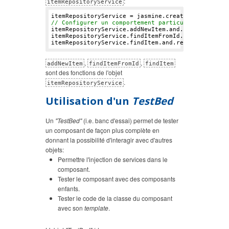
:
itemRepositoryService
itemRepositoryService = jasmine.createSpyObj(
'ite
// Configurer un comportement particulier dans le
itemRepositoryService.addNewItem.and.returnValue(
itemRepositoryService.findItemFromId.and.returnVa
itemRepositoryService.findItem.and.returnValue(
un
,
,
addNewItem
findItemFromId
findItem
sont des fonctions de l'objet
.
itemRepositoryService
Utilisation d'un
TestBed
Un
"TestBed"
(i.e. banc d'essai) permet de tester
un composant de façon plus complète en
donnant la possibilité d'interagir avec d'autres
objets:
Permettre l'injection de services dans le
composant.
Tester le composant avec des composants
enfants.
Tester le code de la classe du composant
avec son
template
.