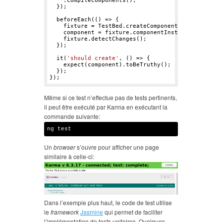
    .compileComponents();

  });

  beforeEach(() => {

    fixture = TestBed.createComponent(ExampleCompo
    component = fixture.componentInstance;

    fixture.detectChanges();

  });

  it(
'should create'
, () => {

    expect(component).toBeTruthy();

  });

Même si ce test n’effectue pas de tests pertinents,
il peut être exécuté par Karma en exécutant la
commande suivante:
Un
browser
s’ouvre pour afficher une page
similaire à celle-ci:
Dans l’exemple plus haut, le code de test utilise
le
framework
Jasmine
qui permet de faciliter
l’implémentation de tests unitaires. Quelques