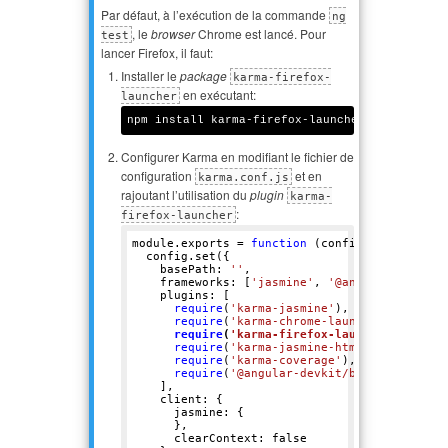
Par défaut, à l’exécution de la commande
ng
, le
browser
Chrome est lancé. Pour
test
lancer Firefox, il faut:
Installer le
package
karma-firefox-
en exécutant:
launcher
Configurer Karma en modifiant le fichier de
configuration
et en
karma.conf.js
rajoutant l’utilisation du
plugin
karma-
:
firefox-launcher
module.exports = 
function
(config)
 {
  config.set({

    basePath: 
''
,

    frameworks: [
'jasmine'
, 
'@angular-devkit/
    plugins: [

require
(
'karma-jasmine'
),

require
(
'karma-chrome-launcher'
),

require
(
'karma-firefox-launcher'
),
require
(
'karma-jasmine-html-reporter'
),

require
(
'karma-coverage'
),

require
(
'@angular-devkit/build-angular/
    ],

    client: {

      jasmine: {

      },

      clearContext: 
false