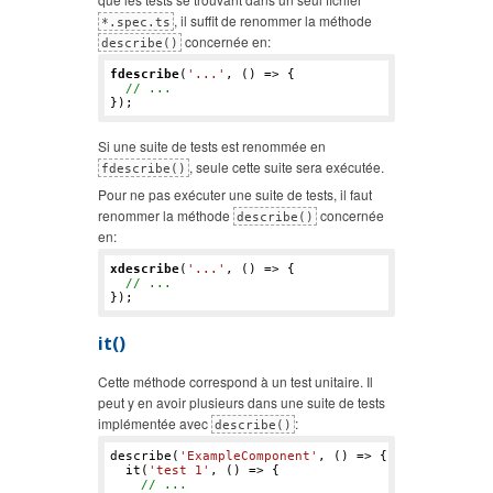
, il suffit de renommer la méthode
*.spec.ts
concernée en:
describe()
fdescribe
(
'...'
, () => {

// ...
Si une suite de tests est renommée en
, seule cette suite sera exécutée.
fdescribe()
Pour ne pas exécuter une suite de tests, il faut
renommer la méthode
concernée
describe()
en:
xdescribe
(
'...'
, () => {

// ...
it()
Cette méthode correspond à un test unitaire. Il
peut y en avoir plusieurs dans une suite de tests
implémentée avec
:
describe()
describe(
'ExampleComponent'
, () => {

  it(
'test 1'
, () => {

// ...