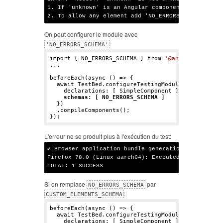
1. If 'unknown' is an Angular component, then verif
On peut configurer le module avec
:
'NO_ERRORS_SCHEMA'
import { NO_ERRORS_SCHEMA } from 
'@angular/core'
;

...

beforeEach(async () => {

  await TestBed.configureTestingModule({

    declarations: [ SimpleComponent ],

schemas: [ NO_ERRORS_SCHEMA ]
  })

  .compileComponents();

L'erreur ne se produit plus à l'exécution du test:
✔ Browser application bundle generation complete.

Firefox 78.0 (Linux aarch64): Executed 1 of 8 (skip
Si on remplace
par
NO_ERRORS_SCHEMA
:
CUSTOM_ELEMENTS_SCHEMA
beforeEach(async () => {

  await TestBed.configureTestingModule({

    declarations: [ SimpleComponent ],
