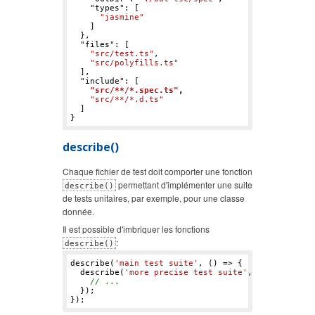
    "
types
": 
[

"jasmine"
    ]

}
,

  "
files
": 
[

"src/test.ts"
,

"src/polyfills.ts"
  ]
,

  "
include
": 
[

"src/**/*.spec.ts"
,
"src/**/*.d.ts"
describe()
Chaque fichier de test doit comporter une fonction
permettant d'implémenter une suite
describe()
de tests unitaires, par exemple, pour une classe
donnée.
Il est possible d'imbriquer les fonctions
:
describe()
describe(
'main test suite'
, () => {

  describe(
'more precise test suite'
, () => {

// ...
  });
