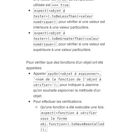
utilisée est
.
=== true
expect(<
objet à
tester
>).toBeLessThan(<
valeur
: pour vérifier si une valeur est
numérique
>)
inférieure à une valeur particulière.
expect(<
objet à
tester
>).toBeGreaterThan(<
valeur
: pour vérifier si une valeur est
numérique
>)
supérieure à une valeur particulière.
Pour vérifier que des fonctions d'un objet ont été
appelées:
Appeler
spyOn(<
objet à espionner
>,
'<
nom de la fonction de l'objet à
pour indiquer à Jasmine
vérifier
>');
qu'on souhaite espionner la méthode d'un
objet.
Pour effectuer les vérifications:
Qu'une fonction a été exécutée une fois:
expect(<
fonction à vérifier
sous la forme
obj.function
>).toHaveBeenCalled
();