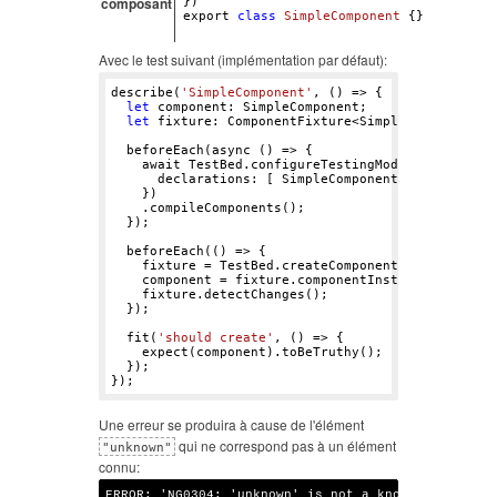
composant
export
class
SimpleComponent
 {}
Avec le test suivant (implémentation par défaut):
describe(
'SimpleComponent'
, () => {

let
 component: SimpleComponent;

let
 fixture: ComponentFixture<SimpleComponent>;

  beforeEach(async () => {

    await TestBed.configureTestingModule({

      declarations: [ SimpleComponent ]

    })

    .compileComponents();

  });

  beforeEach(() => {

    fixture = TestBed.createComponent(SimpleCompon
    component = fixture.componentInstance;

    fixture.detectChanges();

  });

  fit(
'should create'
, () => {

    expect(component).toBeTruthy();

  });

Une erreur se produira à cause de l'élément
qui ne correspond pas à un élément
"unknown"
connu:
ERROR: 'NG0304: 'unknown' is not a known element:
