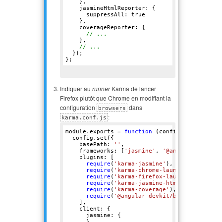
    },

    jasmineHtmlReporter: {

      suppressAll: 
true
    },

    coverageReporter: {

// ...
    },

// ...
  });

Indiquer au
runner
Karma de lancer
Firefox plutôt que Chrome en modifiant la
configuration
dans
browsers
:
karma.conf.js
module.exports = 
function
(config)
 {
  config.set({

    basePath: 
''
,

    frameworks: [
'jasmine'
, 
'@angular-devkit/
    plugins: [

require
(
'karma-jasmine'
),

require
(
'karma-chrome-launcher'
),

require
(
'karma-firefox-launcher'
),

require
(
'karma-jasmine-html-reporter'
),

require
(
'karma-coverage'
),

require
(
'@angular-devkit/build-angular/
    ],

    client: {

      jasmine: {

      },
