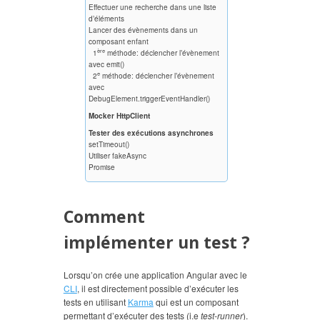
Effectuer une recherche dans une liste
d’éléments
Lancer des évènements dans un
composant enfant
ère
1
méthode: déclencher l’évènement
avec emit()
e
2
méthode: déclencher l’évènement
avec
DebugElement.triggerEventHandler()
Mocker HttpClient
Tester des exécutions asynchrones
setTimeout()
Utiliser fakeAsync
Promise
Comment
implémenter un test ?
Lorsqu’on crée une application Angular avec le
CLI
, il est directement possible d’exécuter les
tests en utilisant
Karma
qui est un composant
permettant d’exécuter des tests (i.e
test-runner
).