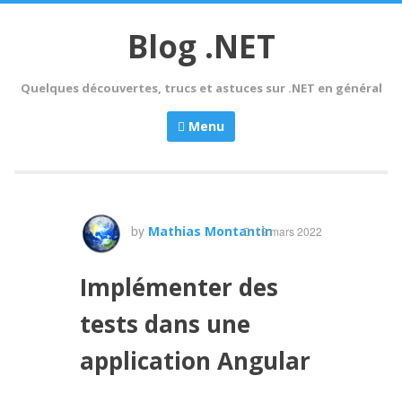
Skip
to
Blog .NET
content
Quelques découvertes, trucs et astuces sur .NET en général
Menu
by
Mathias Montantin
19 mars 2022
Implémenter des
tests dans une
application Angular