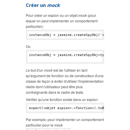
Créer un
mock
Pour créer un espion ou un objet
mock
(pour
lequel on peut implémenter un comportement
particulier):
instanceObj = jasmine.createSpyObj('<
nom de la va
Ou
instanceObj = jasmine.createSpyObj<
type objet esp
Le but d'un
mock
est de l'utiliser en tant
qu'argument de fonction ou de constructeur d'une
classe de façon à éviter d'utiliser l'implémentation
réelle dont l'utilisateur peut être plus
contraignante dans le cadre de tests.
Vérifier qu'une fonction existe dans un espion:
expect(<
objet espion
>.<
fonction
Par exemple, pour implémenter un comportement
particulier pour le
mock