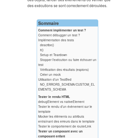
des exécutions se sont correctement déroulées.
Sommaire
Comment implémenter un test ?
Comment débugger un test ?
Implémentation des tests
describe()
it()
Setup et Teardown
Stopper l’exécution ou faire échouer un
test
Vérification des résultats (espions)
Créer un mock
Utilisation d’un TestBed
NO_ERRORS_SCHEMA/CUSTOM_EL
EMENTS_SCHEMA
Tester le rendu HTML
debugElement vs nativeElement
Tester le rendu d’un évènement sur le
template
Mocker les éléments ou attributs
entraînant des erreurs dans le template
Tester le comportement de routerLink
Tester un composant avec un
composant enfant