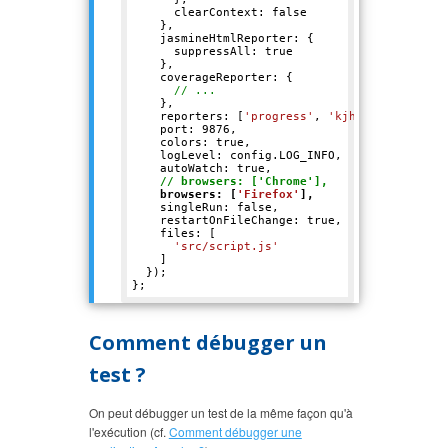
      clearContext: 
false
    },

    jasmineHtmlReporter: {

      suppressAll: 
true
    },

    coverageReporter: {

// ...
    },

    reporters: [
'progress'
, 
'kjhtml'
],

    port: 
9876
,

    colors: 
true
,

    logLevel: config.LOG_INFO,

    autoWatch: 
true
,

// browsers: ['Chrome'],
    browsers: [
'Firefox'
],
    singleRun: 
false
,

    restartOnFileChange: 
true
,

    files: [

'src/script.js'
    ]

  });

Comment débugger un
test ?
On peut débugger un test de la même façon qu'à
l'exécution (cf.
Comment débugger une