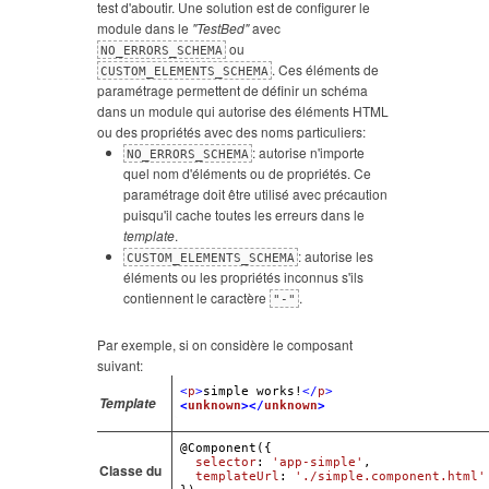
test d'aboutir. Une solution est de configurer le
module dans le
"TestBed"
avec
ou
NO_ERRORS_SCHEMA
. Ces éléments de
CUSTOM_ELEMENTS_SCHEMA
paramétrage permettent de définir un schéma
dans un module qui autorise des éléments HTML
ou des propriétés avec des noms particuliers:
: autorise n'importe
NO_ERRORS_SCHEMA
quel nom d'éléments ou de propriétés. Ce
paramétrage doit être utilisé avec précaution
puisqu'il cache toutes les erreurs dans le
template
.
: autorise les
CUSTOM_ELEMENTS_SCHEMA
éléments ou les propriétés inconnus s'ils
contiennent le caractère
.
"-"
Par exemple, si on considère le composant
suivant:
<
p
>
simple works!
</
p
>
Template
<
unknown
>
</
unknown
>
@Component
({

selector
: 
'app-simple'
,

Classe du
templateUrl
: 
'./simple.component.html'