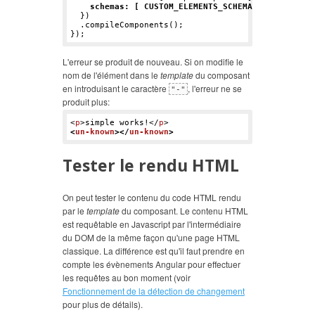
schemas: [ CUSTOM_ELEMENTS_SCHEMA ]
  })

  .compileComponents();

L'erreur se produit de nouveau. Si on modifie le
nom de l'élément dans le
template
du composant
en introduisant le caractère
, l'erreur ne se
"-"
produit plus:
<
p
>
simple works!
</
p
>
<
un-known
>
</
un-known
>
Tester le rendu HTML
On peut tester le contenu du code HTML rendu
par le
template
du composant. Le contenu HTML
est requêtable en Javascript par l'intermédiaire
du DOM de la même façon qu'une page HTML
classique. La différence est qu'il faut prendre en
compte les évènements Angular pour effectuer
les requêtes au bon moment (voir
Fonctionnement de la détection de changement
pour plus de détails).