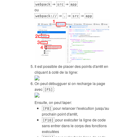
⇒
⇒
webpack
src
app
ou
⇒
⇒
⇒
webpack://
.
src
app
Il est possible de placer des points d'arrêt en
cliquant à coté de la ligne:
On peut débugguer si on recharge la page
avec
:
[F5]
Ensuite, on peut taper:
pour relancer l'exécution jusqu'au
[F8]
prochain point d'arrêt,
pour exécuter la ligne de code
[F10]
sans entrer dans le corps des fonctions
exécutées