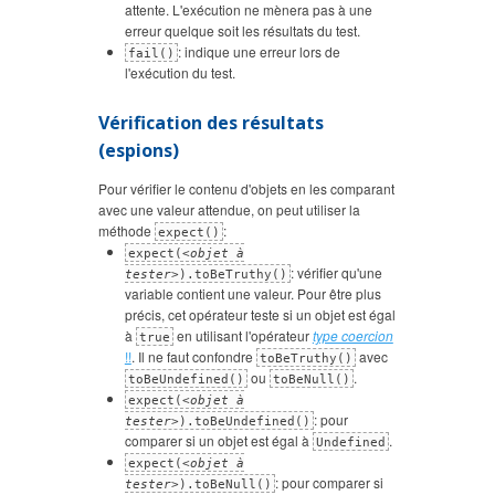
attente. L'exécution ne mènera pas à une
erreur quelque soit les résultats du test.
: indique une erreur lors de
fail()
l'exécution du test.
Vérification des résultats
(espions)
Pour vérifier le contenu d'objets en les comparant
avec une valeur attendue, on peut utiliser la
méthode
:
expect()
expect(<
objet à
: vérifier qu'une
tester
>).toBeTruthy()
variable contient une valeur. Pour être plus
précis, cet opérateur teste si un objet est égal
à
en utilisant l'opérateur
type coercion
true
!!
. Il ne faut confondre
avec
toBeTruthy()
ou
.
toBeUndefined()
toBeNull()
expect(<
objet à
: pour
tester
>).toBeUndefined()
comparer si un objet est égal à
.
Undefined
expect(<
objet à
: pour comparer si
tester
>).toBeNull()