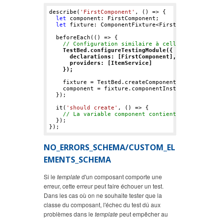
describe(
'FirstComponent'
, () => {

let
 component: FirstComponent;

let
 fixture: ComponentFixture<FirstComponent>;

  beforeEach(() => {

// Configuration similaire à celle dans un mo
TestBed.configureTestingModule({

      declarations: [FirstComponent],

      providers: [ItemService]

    });
    fixture = TestBed.createComponent(FirstCompone
    component = fixture.componentInstance;

  });

  it(
'should create'
, () => {

// La variable component contient une instanc
  });

NO_ERRORS_SCHEMA/CUSTOM_EL
EMENTS_SCHEMA
Si le
template
d'un composant comporte une
erreur, cette erreur peut faire échouer un test.
Dans les cas où on ne souhaite tester que la
classe du composant, l'échec du test dû aux
problèmes dans le
template
peut empêcher au