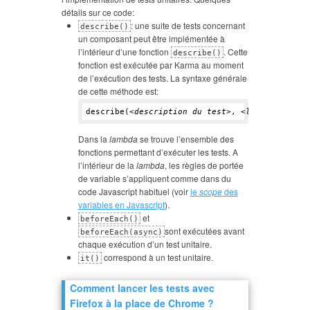
détails sur ce code:
: une suite de tests concernant
describe()
un composant peut être implémentée à
l’intérieur d’une fonction
. Cette
describe()
fonction est exécutée par Karma au moment
de l’exécution des tests. La syntaxe générale
de cette méthode est:
describe(<
description du test
>, <
lambda compor
Dans la
lambda
se trouve l’ensemble des
fonctions permettant d’exécuter les tests. A
l’intérieur de la
lambda
, les règles de portée
de variable s’appliquent comme dans du
code Javascript habituel (voir
le
scope
des
variables en Javascript
).
et
beforeEach()
sont exécutées avant
beforeEach(async)
chaque exécution d’un test unitaire.
correspond à un test unitaire.
it()
Comment lancer les tests avec
Firefox à la place de Chrome ?