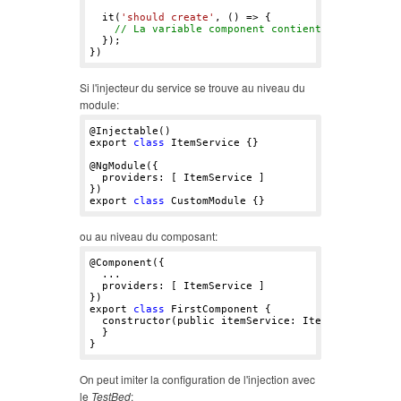
  it(
'should create'
, () => {

// La variable component contient une instanc
  });

Si l'injecteur du service se trouve au niveau du
module:
@Injectable()

export 
class
 ItemService {}

@NgModule({

  providers: [ ItemService ]

})

export 
class
ou au niveau du composant:
@Component({

  ...

  providers: [ ItemService ]

})

export 
class
 FirstComponent {

  constructor(public itemService: ItemService) {

  }

On peut imiter la configuration de l'injection avec
le
TestBed
: