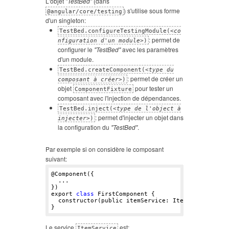
L'objet
"TestBed"
(dans
) s'utilise sous forme
@angular/core/testing
d'un singleton:
TestBed.configureTestingModule(<
co
: permet de
nfiguration d'un module
>)
configurer le
"TestBed"
avec les paramètres
d'un module.
TestBed.createComponent(<
type du
: permet de créer un
composant à créer
>)
objet
pour tester un
ComponentFixture
composant avec l'injection de dépendances.
TestBed.inject(<
type de l'object à
: permet d'injecter un objet dans
injecter
>)
la configuration du
"TestBed"
.
Par exemple si on considère le composant
suivant:
@Component({

  ...

})

export 
class
 FirstComponent {

  constructor(public itemService: ItemService) {}

Le service
est:
ItemService