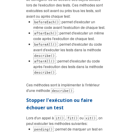
lors de l'exécution des tests. Ces méthodes sont
exécutées soit avant ou près tous les tests, soit
avant ou après chaque test:
: permet d'exécuter un
beforeEach()
même code avant l'exécution de chaque test.
: permet d'exécuter un même
afterEach()
code après l'exécution de chaque test.
: permet d'exécuter du code
beforeAll()
avant d'exécuter les tests dans la méthode
.
describe()
: permet d'exécuter du code
afterAll()
après l'exécution des tests dans la méthode
.
describe()
Ces méthodes sont à implémenter à l'intérieur
d'une méthode
.
describe()
Stopper l'exécution ou faire
échouer un test
Lors d'un appel à
,
ou
, on
it()
fit()
xit()
peut exécuter les méthodes suivantes:
: permet de marquer un test en
pending()