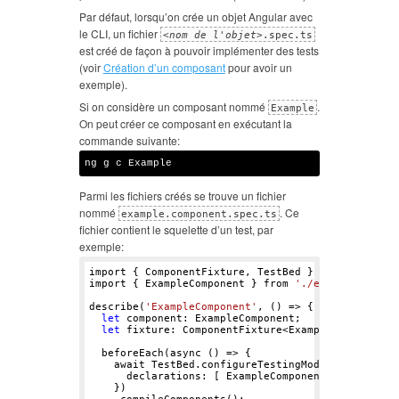
Par défaut, lorsqu’on crée un objet Angular avec
le CLI, un fichier
<
nom de l'objet
>.spec.ts
est créé de façon à pouvoir implémenter des tests
(voir
Création d’un composant
pour avoir un
exemple).
Si on considère un composant nommé
.
Example
On peut créer ce composant en exécutant la
commande suivante:
Parmi les fichiers créés se trouve un fichier
nommé
. Ce
example.component.spec.ts
fichier contient le squelette d’un test, par
exemple:
import { ComponentFixture, TestBed } from 
'@angul
import { ExampleComponent } from 
'./example.compo
describe(
'ExampleComponent'
, () => {

let
 component: ExampleComponent;

let
 fixture: ComponentFixture<ExampleComponent>;
  beforeEach(async () => {

    await TestBed.configureTestingModule({

      declarations: [ ExampleComponent ]

    })
