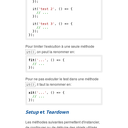
  });

  it(
'test 2'
, () => {

// ...
  });

  it(
'test 3'
, () => {

// ...
  });

Pour limiter l'exécution à une seule méthode
, on peut la renommer en:
it()
fit
(
'...'
, () => {

// ...
Pour ne pas exécuter le test dans une méthode
, il faut la renommer en:
it()
xit
(
'...'
, () => {

// ...
Setup
et
Teardown
Les méthodes suivantes permettent d'instancier,
de configurer ou de détruire des objets utilisés