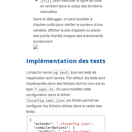
pour exécuter la ligne de code
[F11]
en rentrant dans le corps des fonctions
exécutées.
Dans le débugger, on peut accéder à
d'autres outils pour vérifier le contenu d'une
variable, afficher la pile d'appels ou placer
des points d'arrêts lorsque des évènements
surviennent:
Implémentation des tests
Lorsqu'on lance
, tous les tests de
ng test
l'application sont lancés. Par défaut, les tests sont
implémentés dans des fichiers dont le nom est du
type
. On peut modifier cette
*.spec.ts
configuration dans le fichier
(ce fichier permet de
tsconfig.spec.json
configurer les fichiers utilisés dans le cadre des
tests):
{

  "
extends
": 
"./tsconfig.json"
,

  "
compilerOptions
": 
{

    "
outDir
": 
"./out-tsc/spec"
,
