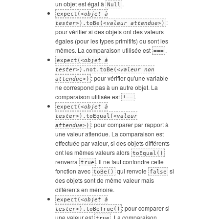
un objet est égal à
.
Null
expect(<
objet à
:
tester
>).toBe(<
valeur attendue
>)
pour vérifier si des objets ont des valeurs
égales (pour les types primitifs) ou sont les
mêmes. La comparaison utilisée est
.
===
expect(<
objet à
tester
>).not.toBe(<
valeur non
: pour vérifier qu'une variable
attendue
>)
ne correspond pas à un autre objet. La
comparaison utilisée est
.
!==
expect(<
objet à
tester
>).toEqual(<
valeur
: pour comparer par rapport à
attendue
>)
une valeur attendue. La comparaison est
effectuée par valeur, si des objets différents
ont les mêmes valeurs alors
toEqual()
renverra
. Il ne faut confondre cette
true
fonction avec
qui renvoie
si
toBe()
false
des objets sont de même valeur mais
différents en mémoire.
expect(<
objet à
: pour comparer si
tester
>).toBeTrue()
une valeur est
. La comparaison
true