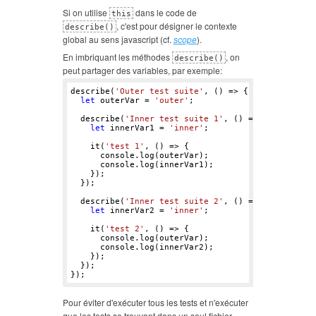
Si on utilise
dans le code de
this
, c'est pour désigner le contexte
describe()
global au sens javascript (cf.
scope
).
En imbriquant les méthodes
, on
describe()
peut partager des variables, par exemple:
describe(
'Outer test suite'
, () => {

let
 outerVar = 
'outer'
;

  describe(
'Inner test suite 1'
, () => {

let
 innerVar1 = 
'inner'
;

    it(
'test 1'
, () => {      

      console.log(outerVar);

      console.log(innerVar1);

    });

  });

  describe(
'Inner test suite 2'
, () => {

let
 innerVar2 = 
'inner'
;

    it(
'test 2'
, () => {

      console.log(outerVar);

      console.log(innerVar2);

    });

  });

Pour éviter d'exécuter tous les tests et n'exécuter
que les tests se trouvant dans un seul fichier