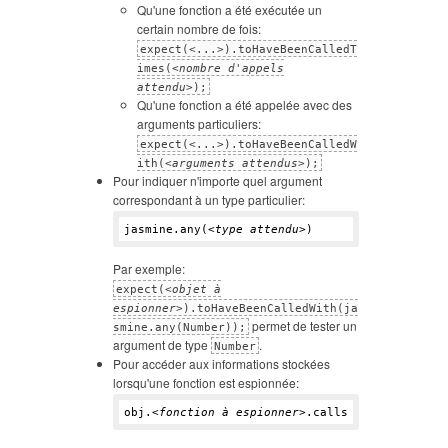
Qu'une fonction a été exécutée un
certain nombre de fois:
expect(<...>).toHaveBeenCalledT
imes(<
nombre d'appels
attendu
>);
Qu'une fonction a été appelée avec des
arguments particuliers:
expect(<...>).toHaveBeenCalledW
ith(<
arguments attendus
>);
Pour indiquer n'importe quel argument
correspondant à un type particulier:
jasmine.any(<
type attendu
Par exemple:
expect(<
objet à
espionner
>).toHaveBeenCalledWith(ja
permet de tester un
smine.any(Number));
argument de type
.
Number
Pour accéder aux informations stockées
lorsqu'une fonction est espionnée:
obj.<
fonction à espionner