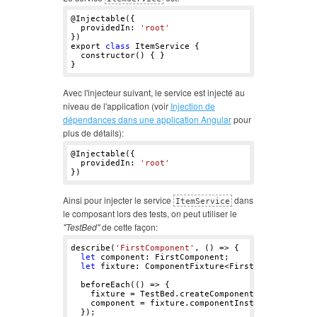
@Injectable({

  providedIn: 
'root'
})

export 
class
 ItemService {

  constructor() { }

Avec l'injecteur suivant, le service est injecté au
niveau de l'application (voir
Injection de
dépendances dans une application Angular
pour
plus de détails):
@Injectable({

  providedIn: 
'root'
Ainsi pour injecter le service
dans
ItemService
le composant lors des tests, on peut utiliser le
"TestBed"
de cette façon:
describe(
'FirstComponent'
, () => {

let
 component: FirstComponent;

let
 fixture: ComponentFixture<FirstComponent>;

  beforeEach(() => {

    fixture = TestBed.createComponent(FirstCompone
    component = fixture.componentInstance;

  });
