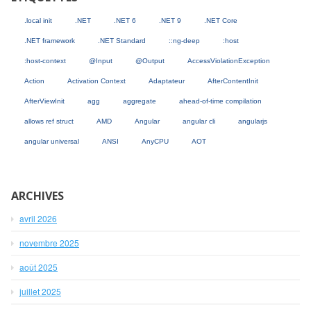
.local init
.NET
.NET 6
.NET 9
.NET Core
.NET framework
.NET Standard
::ng-deep
:host
:host-context
@Input
@Output
AccessViolationException
Action
Activation Context
Adaptateur
AfterContentInit
AfterViewInit
agg
aggregate
ahead-of-time compilation
allows ref struct
AMD
Angular
angular cli
angularjs
angular universal
ANSI
AnyCPU
AOT
ARCHIVES
avril 2026
novembre 2025
août 2025
juillet 2025