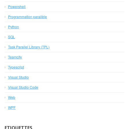
Powershell
Programmation parallèle
Python
SQL
Task Parallel Library (TPL)
Teamcity
Typescript
Visual Studio
Visual Studio Code
Web
WPF
ETIQUETTES