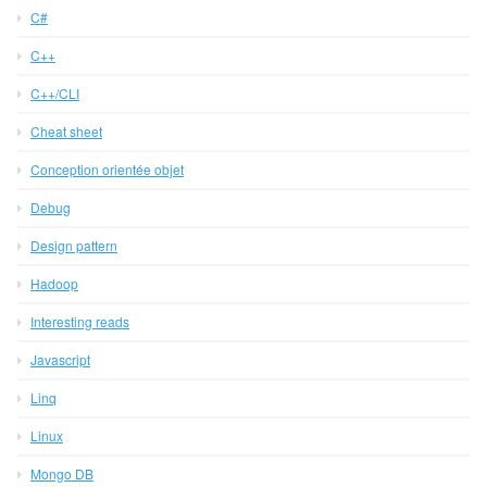
C#
C++
C++/CLI
Cheat sheet
Conception orientée objet
Debug
Design pattern
Hadoop
Interesting reads
Javascript
Linq
Linux
Mongo DB