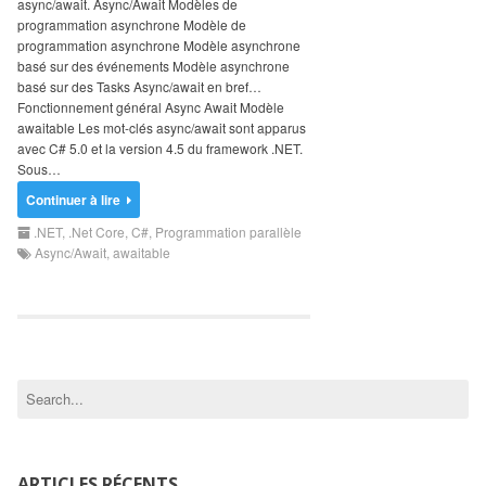
async/await. Async/Await Modèles de
Search
programmation asynchrone Modèle de
for:
programmation asynchrone Modèle asynchrone
basé sur des événements Modèle asynchrone
basé sur des Tasks Async/await en bref…
Fonctionnement général Async Await Modèle
awaitable Les mot-clés async/await sont apparus
avec C# 5.0 et la version 4.5 du framework .NET.
Sous…
Continuer à lire
.NET
,
.Net Core
,
C#
,
Programmation parallèle
Async/Await
,
awaitable
ARTICLES RÉCENTS