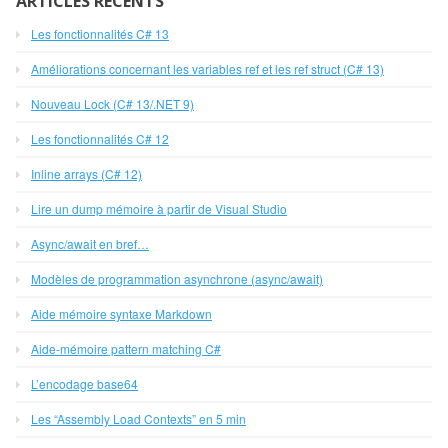
ARTICLES RÉCENTS
Les fonctionnalités C# 13
Améliorations concernant les variables ref et les ref struct (C# 13)
Nouveau Lock (C# 13/.NET 9)
Les fonctionnalités C# 12
Inline arrays (C# 12)
Lire un dump mémoire à partir de Visual Studio
Async/await en bref…
Modèles de programmation asynchrone (async/await)
Aide mémoire syntaxe Markdown
Aide-mémoire pattern matching C#
L’encodage base64
Les “Assembly Load Contexts” en 5 min