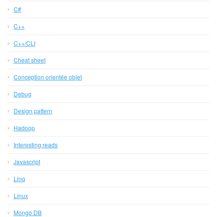
C#
C++
C++/CLI
Cheat sheet
Conception orientée objet
Debug
Design pattern
Hadoop
Interesting reads
Javascript
Linq
Linux
Mongo DB