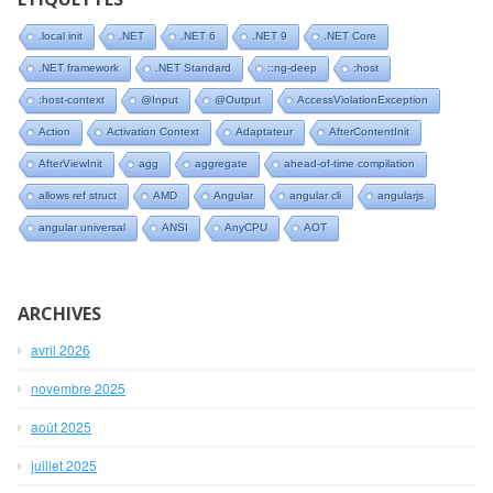
.local init
.NET
.NET 6
.NET 9
.NET Core
.NET framework
.NET Standard
::ng-deep
:host
:host-context
@Input
@Output
AccessViolationException
Action
Activation Context
Adaptateur
AfterContentInit
AfterViewInit
agg
aggregate
ahead-of-time compilation
allows ref struct
AMD
Angular
angular cli
angularjs
angular universal
ANSI
AnyCPU
AOT
ARCHIVES
avril 2026
novembre 2025
août 2025
juillet 2025