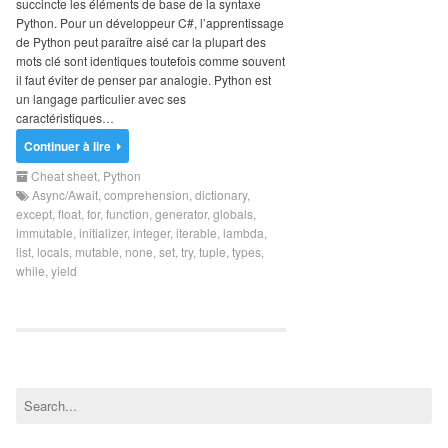
succincte les éléments de base de la syntaxe
Search
Python. Pour un développeur C#, l’apprentissage
for:
de Python peut paraître aisé car la plupart des
mots clé sont identiques toutefois comme souvent
il faut éviter de penser par analogie. Python est
un langage particulier avec ses
caractéristiques…
Continuer à lire
Cheat sheet
,
Python
Async/Await
,
comprehension
,
dictionary
,
except
,
float
,
for
,
function
,
generator
,
globals
,
immutable
,
initializer
,
integer
,
iterable
,
lambda
,
list
,
locals
,
mutable
,
none
,
set
,
try
,
tuple
,
types
,
while
,
yield