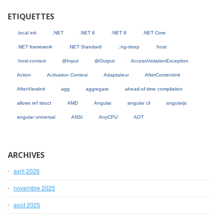
ETIQUETTES
.local init
.NET
.NET 6
.NET 9
.NET Core
.NET framework
.NET Standard
::ng-deep
:host
:host-context
@Input
@Output
AccessViolationException
Action
Activation Context
Adaptateur
AfterContentInit
AfterViewInit
agg
aggregate
ahead-of-time compilation
allows ref struct
AMD
Angular
angular cli
angularjs
angular universal
ANSI
AnyCPU
AOT
ARCHIVES
avril 2026
novembre 2025
août 2025