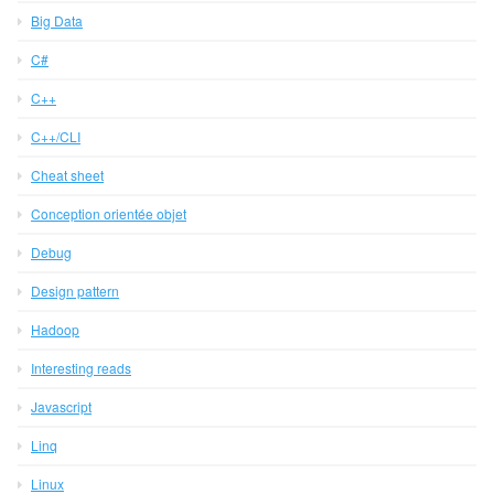
Big Data
C#
C++
C++/CLI
Cheat sheet
Conception orientée objet
Debug
Design pattern
Hadoop
Interesting reads
Javascript
Linq
Linux