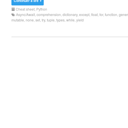
Continuer à lire
Cheat sheet
,
Python
Async/Await
,
comprehension
,
dictionary
,
except
,
float
,
for
,
function
,
gener
mutable
,
none
,
set
,
try
,
tuple
,
types
,
while
,
yield