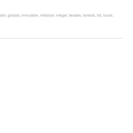
ator
,
globals
,
immutable
,
initializer
,
integer
,
iterable
,
lambda
,
list
,
locals
,