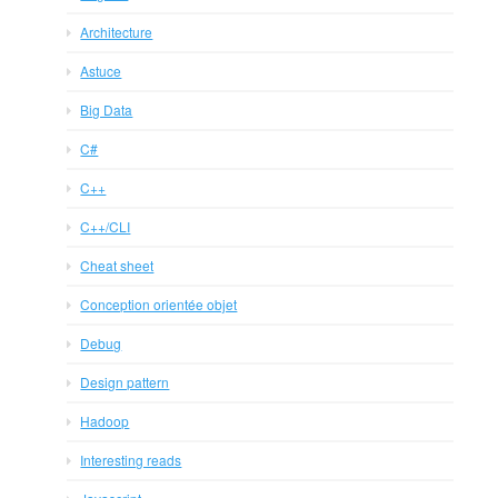
Architecture
Astuce
Big Data
C#
C++
C++/CLI
Cheat sheet
Conception orientée objet
Debug
Design pattern
Hadoop
Interesting reads