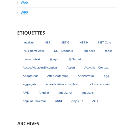
Web
WPF
ETIQUETTES
.local init
.NET
.NET 6
.NET 9
.NET Core
.NET framework
.NET Standard
::ng-deep
:host
:host-context
@Input
@Output
AccessViolationException
Action
Activation Context
Adaptateur
AfterContentInit
AfterViewInit
agg
aggregate
ahead-of-time compilation
allows ref struct
AMD
Angular
angular cli
angularjs
angular universal
ANSI
AnyCPU
AOT
ARCHIVES