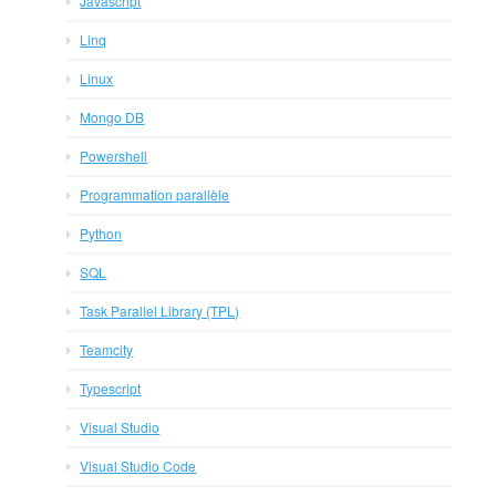
Javascript
Linq
Linux
Mongo DB
Powershell
Programmation parallèle
Python
SQL
Task Parallel Library (TPL)
Teamcity
Typescript
Visual Studio
Visual Studio Code