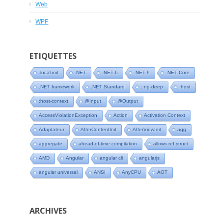
Web
WPF
ETIQUETTES
.local init
.NET
.NET 6
.NET 9
.NET Core
.NET framework
.NET Standard
::ng-deep
:host
:host-context
@Input
@Output
AccessViolationException
Action
Activation Context
Adaptateur
AfterContentInit
AfterViewInit
agg
aggregate
ahead-of-time compilation
allows ref struct
AMD
Angular
angular cli
angularjs
angular universal
ANSI
AnyCPU
AOT
ARCHIVES