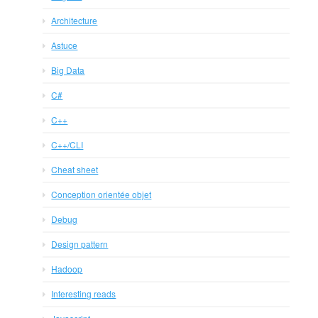
Architecture
Astuce
Big Data
C#
C++
C++/CLI
Cheat sheet
Conception orientée objet
Debug
Design pattern
Hadoop
Interesting reads