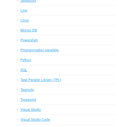
Javascript
Linq
Linux
Mongo DB
Powershell
Programmation parallèle
Python
SQL
Task Parallel Library (TPL)
Teamcity
Typescript
Visual Studio
Visual Studio Code