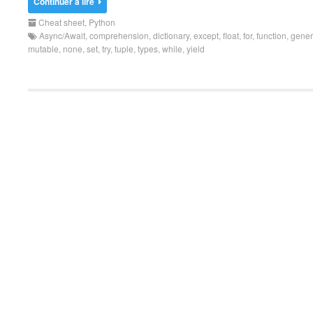
Continuer à lire
Cheat sheet
,
Python
Async/Await
,
comprehension
,
dictionary
,
except
,
float
,
for
,
function
,
gener
mutable
,
none
,
set
,
try
,
tuple
,
types
,
while
,
yield