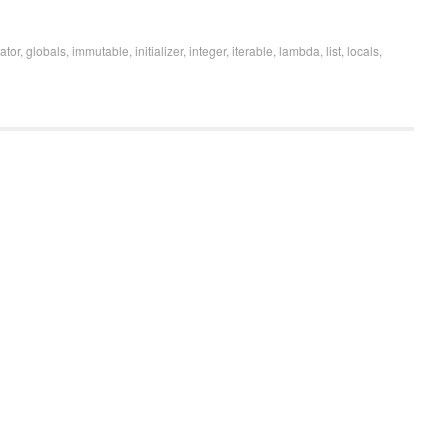
ator
,
globals
,
immutable
,
initializer
,
integer
,
iterable
,
lambda
,
list
,
locals
,