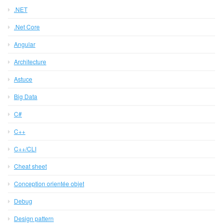
.NET
.Net Core
Angular
Architecture
Astuce
Big Data
C#
C++
C++/CLI
Cheat sheet
Conception orientée objet
Debug
Design pattern