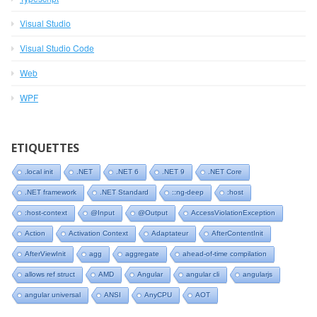
Visual Studio
Visual Studio Code
Web
WPF
ETIQUETTES
.local init
.NET
.NET 6
.NET 9
.NET Core
.NET framework
.NET Standard
::ng-deep
:host
:host-context
@Input
@Output
AccessViolationException
Action
Activation Context
Adaptateur
AfterContentInit
AfterViewInit
agg
aggregate
ahead-of-time compilation
allows ref struct
AMD
Angular
angular cli
angularjs
angular universal
ANSI
AnyCPU
AOT