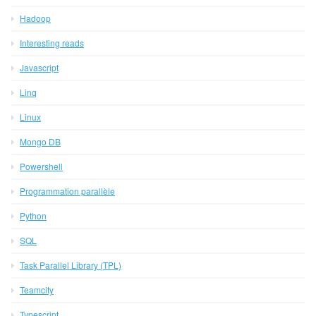
Hadoop
Interesting reads
Javascript
Linq
Linux
Mongo DB
Powershell
Programmation parallèle
Python
SQL
Task Parallel Library (TPL)
Teamcity
Typescript