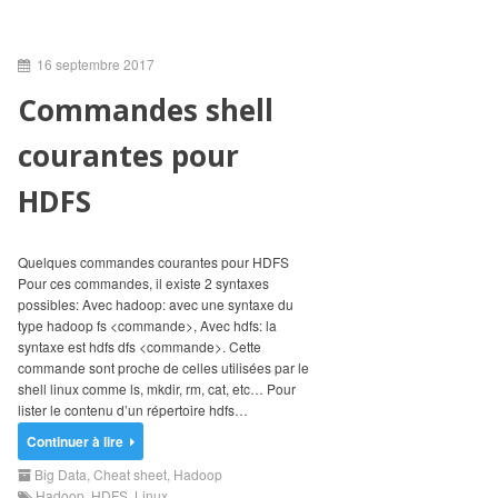
16 septembre 2017
Commandes shell
courantes pour
HDFS
Quelques commandes courantes pour HDFS
Pour ces commandes, il existe 2 syntaxes
possibles: Avec hadoop: avec une syntaxe du
type hadoop fs <commande>, Avec hdfs: la
syntaxe est hdfs dfs <commande>. Cette
commande sont proche de celles utilisées par le
shell linux comme ls, mkdir, rm, cat, etc… Pour
lister le contenu d’un répertoire hdfs…
Continuer à lire
Big Data
,
Cheat sheet
,
Hadoop
Hadoop
,
HDFS
,
Linux