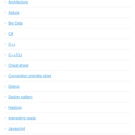
Architecture
Astuce
Big Data
C#
C++
C++/CLI
Cheat sheet
Conception orientée objet
Debug
Design pattern
Hadoop
Interesting reads
Javascript