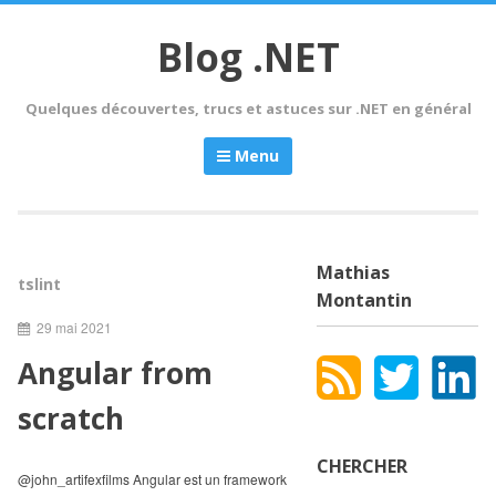
Skip
to
Blog .NET
content
Quelques découvertes, trucs et astuces sur .NET en général
Menu
Mathias
tslint
Montantin
29 mai 2021
Angular from
scratch
CHERCHER
@john_artifexfilms Angular est un framework