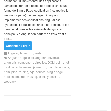
permettant d’implémenter des applications
Search
Javascript front-end exécutées coté client sous
for:
forme de Single Page Application (i.e. application
web monopage). Le langage utilisé pour
implémenter des applications Angular est
Typescript. Le but de cet article est d’indiquer les
caractéristiques et les éléments de syntaxe
principaux d’Angular en partant de zéro c’est-à-
dire…
Continuer à lire
Angular
,
Typescript
,
Web
Angular
,
angular cli
,
angular universal
,
angularjs
,
component
,
directive
,
DOM
,
eslint
,
hot
module replacement
,
javascript
,
module
,
node.js
,
npm
,
pipe
,
routing
,
rxjs
,
service
,
single page
application
,
tree-shaking
,
tslint
,
typescript
,
webpack