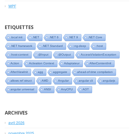
WPF
ETIQUETTES
.local init
.NET
.NET 6
.NET 9
.NET Core
.NET framework
.NET Standard
::ng-deep
:host
:host-context
@Input
@Output
AccessViolationException
Action
Activation Context
Adaptateur
AfterContentInit
AfterViewInit
agg
aggregate
ahead-of-time compilation
allows ref struct
AMD
Angular
angular cli
angularjs
angular universal
ANSI
AnyCPU
AOT
ARCHIVES
avril 2026
novembre 2025