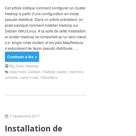
Search
for:
Cet article indique comment configurer un cluster
Hadoop à partir d’une configuration en mode
pseudo-distribué. Dans un article précédent, on
avait expliqué comment installer Hadoop sur
Debian GNU/Linux. A la suite de cette installation,
le cluster Hadoop ne comportait qu’un seul nœud
(i.e. single node cluster) et les jobs MapReduce
s’exécutaient de façon pseudo distribuée….
Continuer à lire
Big Data
,
Hadoop
data node
,
Debian
,
Hadoop cluster
,
machine
virtuelle
,
name node
,
VirtualBox
2 septembre 2017
Installation de