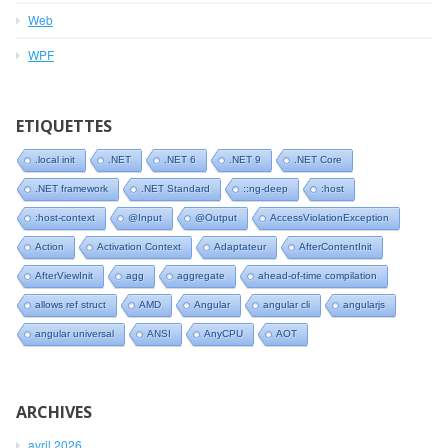
Web
WPF
ETIQUETTES
.local init
.NET
.NET 6
.NET 9
.NET Core
.NET framework
.NET Standard
::ng-deep
:host
:host-context
@Input
@Output
AccessViolationException
Action
Activation Context
Adaptateur
AfterContentInit
AfterViewInit
agg
aggregate
ahead-of-time compilation
allows ref struct
AMD
Angular
angular cli
angularjs
angular universal
ANSI
AnyCPU
AOT
ARCHIVES
avril 2026