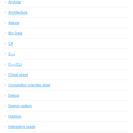
Angular
Architecture
Astuce
Big Data
C#
C++
C++/CLI
Cheat sheet
Conception orientée objet
Debug
Design pattern
Hadoop
Interesting reads