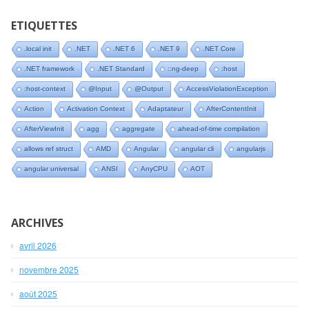
ETIQUETTES
.local init
.NET
.NET 6
.NET 9
.NET Core
.NET framework
.NET Standard
::ng-deep
:host
:host-context
@Input
@Output
AccessViolationException
Action
Activation Context
Adaptateur
AfterContentInit
AfterViewInit
agg
aggregate
ahead-of-time compilation
allows ref struct
AMD
Angular
angular cli
angularjs
angular universal
ANSI
AnyCPU
AOT
ARCHIVES
avril 2026
novembre 2025
août 2025