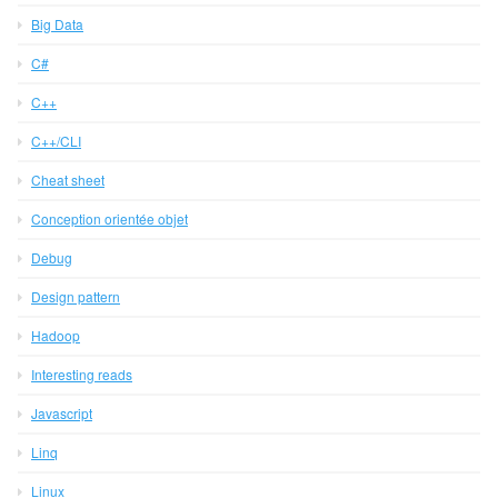
Big Data
C#
C++
C++/CLI
Cheat sheet
Conception orientée objet
Debug
Design pattern
Hadoop
Interesting reads
Javascript
Linq
Linux