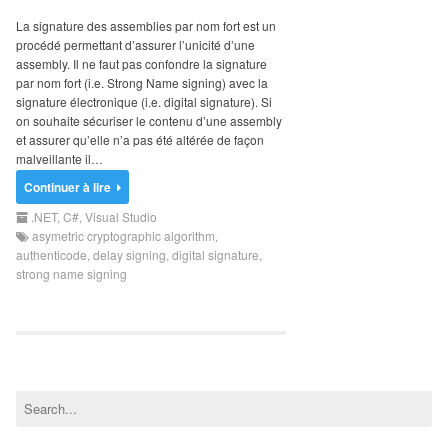
Search
for:
La signature des assemblies par nom fort est un
procédé permettant d’assurer l’unicité d’une
assembly. Il ne faut pas confondre la signature
par nom fort (i.e. Strong Name signing) avec la
signature électronique (i.e. digital signature). Si
on souhaite sécuriser le contenu d’une assembly
et assurer qu’elle n’a pas été altérée de façon
malveillante il…
Continuer à lire
.NET
,
C#
,
Visual Studio
asymetric cryptographic algorithm
,
authenticode
,
delay signing
,
digital signature
,
strong name signing