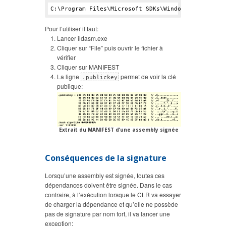
C:\Program Files\Microsoft SDKs\Windows\v10.
0
A\bi
Pour l’utiliser il faut:
Lancer ildasm.exe
Cliquer sur “File” puis ouvrir le fichier à
vérifier
Cliquer sur MANIFEST
La ligne
permet de voir la clé
.publickey
publique:
Extrait du MANIFEST d’une assembly signée
Conséquences de la signature
Lorsqu’une assembly est signée, toutes ces
dépendances doivent être signée. Dans le cas
contraire, à l’exécution lorsque le CLR va essayer
de charger la dépendance et qu’elle ne possède
pas de signature par nom fort, il va lancer une
exception: