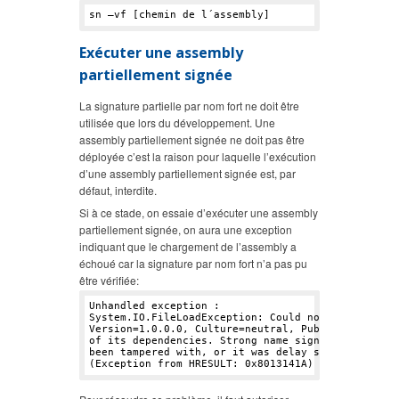
Exécuter une assembly
partiellement signée
La signature partielle par nom fort ne doit être
utilisée que lors du développement. Une
assembly partiellement signée ne doit pas être
déployée c’est la raison pour laquelle l’exécution
d’une assembly partiellement signée est, par
défaut, interdite.
Si à ce stade, on essaie d’exécuter une assembly
partiellement signée, on aura une exception
indiquant que le chargement de l’assembly a
échoué car la signature par nom fort n’a pas pu
être vérifiée:
Unhandled exception : 

System.IO.FileLoadException: Could not load file o
Version=
1.0
.
0.0
, Culture=neutral, PublicKeyToken=
of its dependencies. Strong name signature could n
been tampered with, or it was delay signed but not
(Exception from HRESULT: 
0