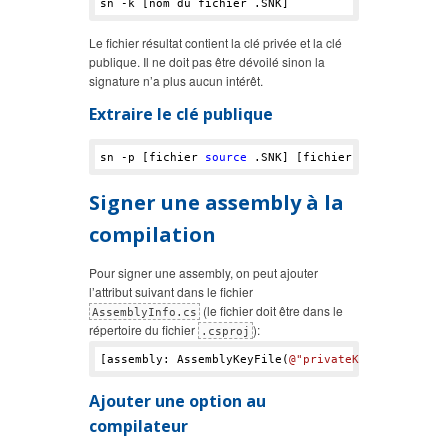
Le fichier résultat contient la clé privée et la clé
publique. Il ne doit pas être dévoilé sinon la
signature n’a plus aucun intérêt.
Extraire le clé publique
sn -p [fichier 
source
Signer une assembly à la
compilation
Pour signer une assembly, on peut ajouter
l’attribut suivant dans le fichier
(le fichier doit être dans le
AssemblyInfo.cs
répertoire du fichier
):
.csproj
[assembly: AssemblyKeyFile(
@"privateKey.snk"
Ajouter une option au
compilateur