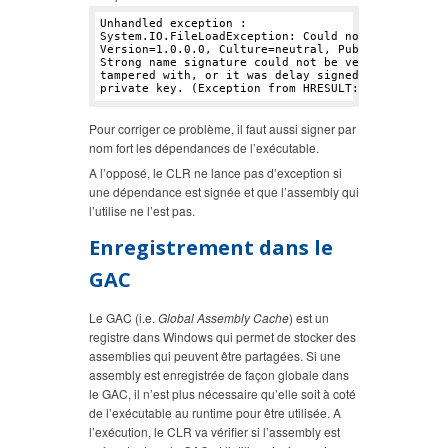
Unhandled exception : 

System.IO.FileLoadException: Could not load file o
Version=
1.0
.
0.0
, Culture=neutral, PublicKeyToken=n
Strong name signature could not be verified. The a
tampered with, or it was delay signed but not full
private key. (Exception from HRESULT: 
0
Pour corriger ce problème, il faut aussi signer par
nom fort les dépendances de l’exécutable.
A l’opposé, le CLR ne lance pas d’exception si
une dépendance est signée et que l’assembly qui
l’utilise ne l’est pas.
Enregistrement dans le
GAC
Le GAC (i.e.
Global Assembly Cache
) est un
registre dans Windows qui permet de stocker des
assemblies qui peuvent être partagées. Si une
assembly est enregistrée de façon globale dans
le GAC, il n’est plus nécessaire qu’elle soit à coté
de l’exécutable au runtime pour être utilisée. A
l’exécution, le CLR va vérifier si l’assembly est