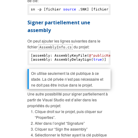
de clé:
sn -p [fichier 
source
Signer partiellement une
assembly
On peut ajouter les lignes suivantes dans le
fichier
du projet:
AssemblyInfo.cs
[assembly: AssemblyKeyFile(
@"publicKey.snk"
)] 

[assembly: AssemblyDelaySign(
true
On utilise seulement la clé publique à ce
stade. La clé privée n’est pas nécessaire et
ne doit pas être inclue dans le projet.
Une autre possibilité pour signer partiellement à
partir de Visual Studio est d’aller dans les
propriétés du projet:
Clique droit sur le projet, puis cliquer sur
“Properties”.
Aller dans l’onglet “Signature”
Cliquer sur “Sign the assembly”
Sélectionner le fichier ayant la clé publique