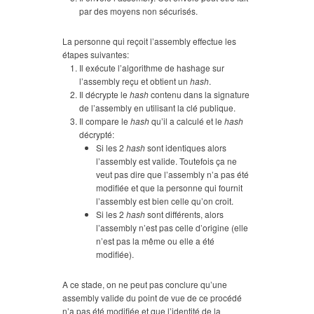
par des moyens non sécurisés.
La personne qui reçoit l’assembly effectue les
étapes suivantes:
Il exécute l’algorithme de hashage sur
l’assembly reçu et obtient un
hash
.
Il décrypte le
hash
contenu dans la signature
de l’assembly en utilisant la clé publique.
Il compare le
hash
qu’il a calculé et le
hash
décrypté:
Si les 2
hash
sont identiques alors
l’assembly est valide. Toutefois ça ne
veut pas dire que l’assembly n’a pas été
modifiée et que la personne qui fournit
l’assembly est bien celle qu’on croit.
Si les 2
hash
sont différents, alors
l’assembly n’est pas celle d’origine (elle
n’est pas la même ou elle a été
modifiée).
A ce stade, on ne peut pas conclure qu’une
assembly valide du point de vue de ce procédé
n’a pas été modifiée et que l’identité de la