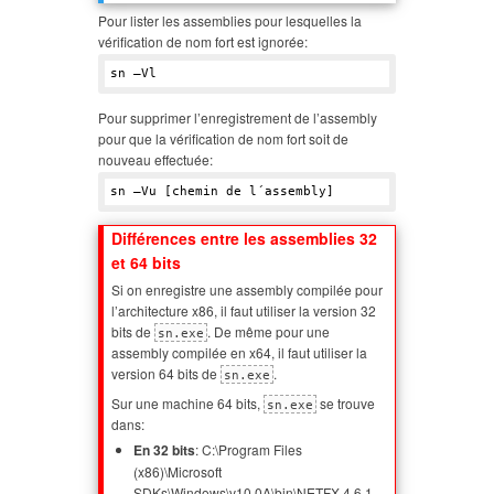
Pour lister les assemblies pour lesquelles la
vérification de nom fort est ignorée:
Pour supprimer l’enregistrement de l’assembly
pour que la vérification de nom fort soit de
nouveau effectuée:
Différences entre les assemblies 32
et 64 bits
Si on enregistre une assembly compilée pour
l’architecture x86, il faut utiliser la version 32
bits de
. De même pour une
sn.exe
assembly compilée en x64, il faut utiliser la
version 64 bits de
.
sn.exe
Sur une machine 64 bits,
se trouve
sn.exe
dans:
En 32 bits
: C:\Program Files
(x86)\Microsoft
SDKs\Windows\v10.0A\bin\NETFX 4.6.1