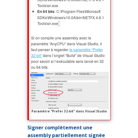
Tools\sn.exe
En 64 bits
: C:\Program Files\Microsoft
SDKs\Windows\v10.0A\bin\NETFX 4.6.1
Tools\sn.exe
Si on compile une assembly avec le
paramètre “AnyCPU” dans Visual Studio, il
faut penser à regarder
le paramètre “Prefer
32-bit”
dans l’onglet “Build” de Visual Studio
pour savoir si l’exécutable sera lancé en 32
ou 64 bits:
Paramètre “Prefer 32-bit” dans Visual Studio
Signer complètement une
assembly partiellement signée