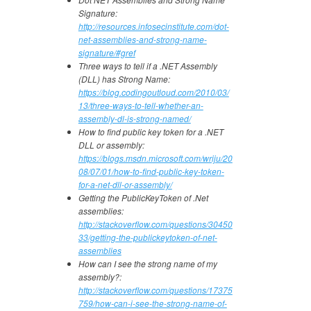
Signature:
http://resources.infosecinstitute.com/dot-
net-assemblies-and-strong-name-
signature/#gref
Three ways to tell if a .NET Assembly
(DLL) has Strong Name:
https://blog.codingoutloud.com/2010/03/
13/three-ways-to-tell-whether-an-
assembly-dl-is-strong-named/
How to find public key token for a .NET
DLL or assembly:
https://blogs.msdn.microsoft.com/wriju/20
08/07/01/how-to-find-public-key-token-
for-a-net-dll-or-assembly/
Getting the PublicKeyToken of .Net
assemblies:
http://stackoverflow.com/questions/30450
33/getting-the-publickeytoken-of-net-
assemblies
How can I see the strong name of my
assembly?:
http://stackoverflow.com/questions/17375
759/how-can-i-see-the-strong-name-of-