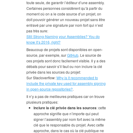
toute seule, de garantir l’éditeur d’une assembly.
Certaines personnes considèrent qu’à partir du
moment où on a le code source d’un projet, on
doit pouvoir générer un nouveau projet sans être
entravé par une signature par nom fort qui n’est
pas très sure:
Still Strong-Naming your Assemblies? You do
know it’s 2016, right?
Beaucoup de projets sont disponibles en open-
source, par exemple, sur
GitHub
. Le source de
ces projets sont donc facilement visible. Il y a des
débats pour savoir s’il faut ou non inclure la clé
privée dans les sources du projet:
Sur Stacloverflow:
Why is it recommended to
include the private key used for assembly signing
in open-source repositories?
.
Il n’y a pas de meilleures pratiques car on trouve
plusieurs pratiques:
Inclure la clé privée dans les sources
: cette
approche signifie que n’importe qui peut
signer l’assembly par nom fort avec la même
clé que le responsable du projet. Avec cette
approche, dans le cas où la clé publique ne