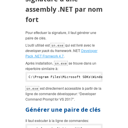
assembly .NET par nom
fort
Pour effectuer la signature, il faut générer une
paire de clés.
L’outil utilisé est
qui est livré avec le
sn.exe
developer pack
du framework .NET:
Developer
Pack .NET Framwork 4.7
.
Après installation,
se trouve dans un
sn.exe
répertoire similaire à:
C:\Program Files\Microsoft SDKs\Windows\v10.
0
A\bi
est directement accessible à partir de la
sn.exe
ligne de commande développeur: “Developer
Command Prompt for VS 2017”.
Générer une paire de clés
Il faut exécuter à la ligne de commandes: