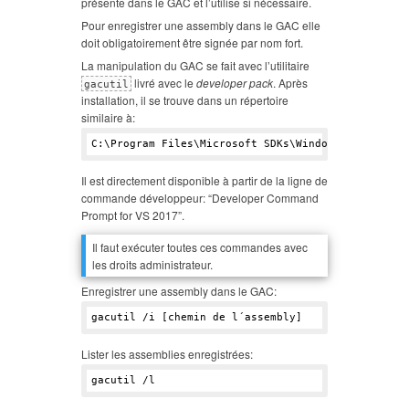
présente dans le GAC et l’utilise si nécessaire.
Pour enregistrer une assembly dans le GAC elle
doit obligatoirement être signée par nom fort.
La manipulation du GAC se fait avec l’utilitaire
livré avec le
developer pack
. Après
gacutil
installation, il se trouve dans un répertoire
similaire à:
C:\Program Files\Microsoft SDKs\Windows\v10.
0
A\bi
Il est directement disponible à partir de la ligne de
commande développeur: “Developer Command
Prompt for VS 2017”.
Il faut exécuter toutes ces commandes avec
les droits administrateur.
Enregistrer une assembly dans le GAC:
Lister les assemblies enregistrées: