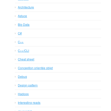
Architecture
Astuce
Big Data
C#
C++
C++/CLI
Cheat sheet
Conception orientée objet
Debug
Design pattern
Hadoop
Interesting reads