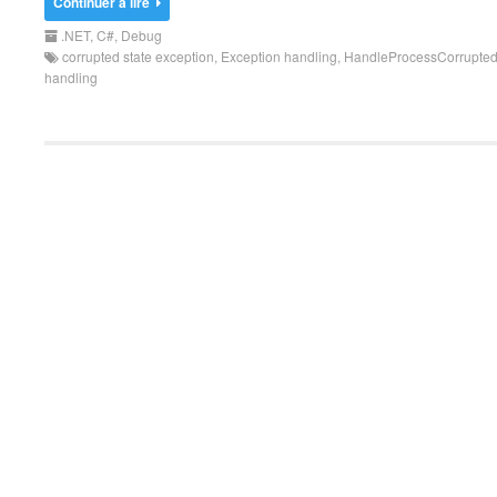
Continuer à lire
.NET
,
C#
,
Debug
corrupted state exception
,
Exception handling
,
HandleProcessCorrupted
handling