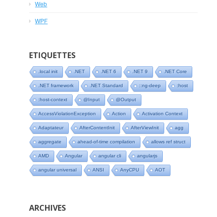
Web
WPF
ETIQUETTES
.local init
.NET
.NET 6
.NET 9
.NET Core
.NET framework
.NET Standard
::ng-deep
:host
:host-context
@Input
@Output
AccessViolationException
Action
Activation Context
Adaptateur
AfterContentInit
AfterViewInit
agg
aggregate
ahead-of-time compilation
allows ref struct
AMD
Angular
angular cli
angularjs
angular universal
ANSI
AnyCPU
AOT
ARCHIVES