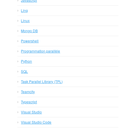
Javascript
Linq
Linux
Mongo DB
Powershell
Programmation parallèle
Python
SQL
Task Parallel Library (TPL)
Teamcity
Typescript
Visual Studio
Visual Studio Code