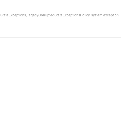
StateExceptions
,
legacyCorruptedStateExceptionsPolicy
,
system exception