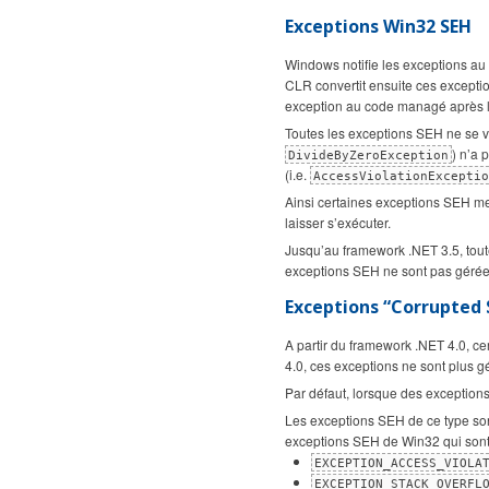
Exceptions Win32 SEH
Windows notifie les exceptions au 
CLR convertit ensuite ces exceptions
exception au code managé après l
Toutes les exceptions SEH ne se va
) n’a
DivideByZeroException
(i.e.
AccessViolationExcepti
Ainsi certaines exceptions SEH mett
laisser s’exécuter.
Jusqu’au framework .NET 3.5, tout
exceptions SEH ne sont pas gérée
Exceptions “Corrupted 
A partir du framework .NET 4.0, ce
4.0, ces exceptions ne sont plus g
Par défaut, lorsque des exception
Les exceptions SEH de ce type son
exceptions SEH de Win32 qui son
EXCEPTION_ACCESS_VIOLA
EXCEPTION_STACK_OVERFL