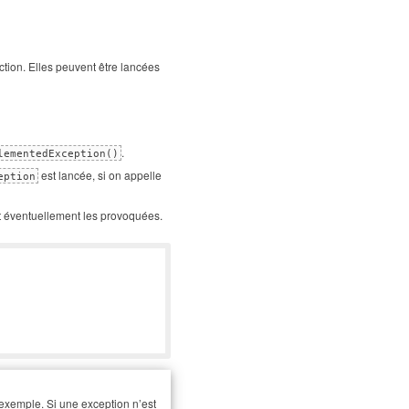
ction. Elles peuvent être lancées
.
lementedException()
est lancée, si on appelle
eption
nt éventuellement les provoquées.
r exemple. Si une exception n’est