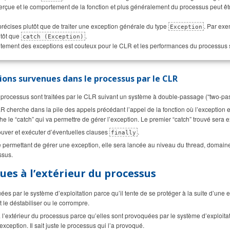
perçue et le comportement de la fonction et plus généralement du processus peut ê
s précises plutôt que de traiter une exception générale du type
. Par exe
Exception
tôt que
.
catch (Exception)
 traitement des exceptions est couteux pour le CLR et les performances du processus
ons survenues dans le processus par le CLR
processus sont traitées par le CLR suivant un système à double-passage (“two-pas
LR cherche dans la pile des appels précédant l’appel de la fonction où l’exception
rche le “catch” qui va permettre de gérer l’exception. Le premier “catch” trouvé sera 
rouver et exécuter d’éventuelles clauses
.
finally
e permettant de gérer une exception, elle sera lancée au niveau du thread, domaine
ssus.
ues à l’extérieur du processus
es par le système d’exploitation parce qu’il tente de se protéger à la suite d’une 
 le déstabiliser ou le corrompre.
l’extérieur du processus parce qu’elles sont provoquées par le système d’exploitat
exception. Il sait juste le processus qui l’a provoqué.