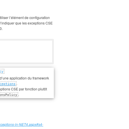
iliser l’élément de configuration
 d’indiquer que les exceptions CSE
0.
cy
e d’une application du framework
.
ceptions
tions CSE par fonction plutôt
.
onsPolicy
-Exceptions-in-NET4.aspx#s4-