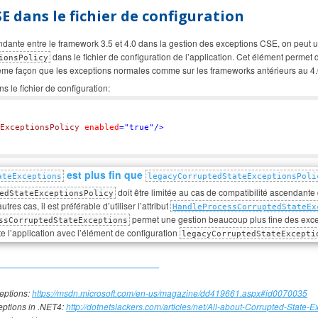
E dans le fichier de configuration
ndante entre le framework 3.5 et 4.0 dans la gestion des exceptions CSE, on peut ut
dans le fichier de configuration de l’application. Cet élément permet
ionsPolicy
ême façon que les exceptions normales comme sur les frameworks antérieurs au 4.
ns le fichier de configuration:
ExceptionsPolicy
enabled
=
"true"
/>
est plus fin que
ateExceptions
legacyCorruptedStateExceptionsPoli
doit être limitée au cas de compatibilité ascendant
edStateExceptionsPolicy
res cas, il est préférable d’utiliser l’attribut
HandleProcessCorruptedStateEx
permet une gestion beaucoup plus fine des excep
ssCorruptedStateExceptions
e l’application avec l’élément de configuration
legacyCorruptedStateExcepti
eptions:
https://msdn.microsoft.com/en-us/magazine/dd419661.aspx#id0070035
eptions in .NET4:
http://dotnetslackers.com/articles/net/All-about-Corrupted-State