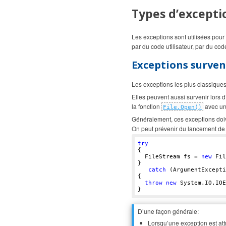
Types d’excepti
Les exceptions sont utilisées pour
par du code utilisateur, par du co
Exceptions surven
Les exceptions les plus classique
Elles peuvent aussi survenir lors
la fonction
avec un
File.Open()
Généralement, ces exceptions doive
On peut prévenir du lancement de 
try
{  

  FileStream fs = 
new
 Fil
}  

catch
 (ArgumentExcepti
{  

throw
new
 System.IO.IOE
}
D’une façon générale:
Lorsqu’une exception est at