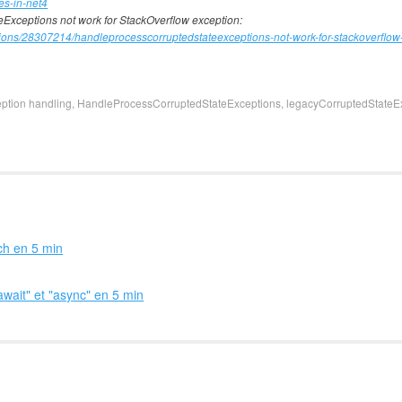
es-in-net4
xceptions not work for StackOverflow exception:
stions/28307214/handleprocesscorruptedstateexceptions-not-work-for-stackoverflow
ption handling
,
HandleProcessCorruptedStateExceptions
,
legacyCorruptedStateE
ach en 5 min
wait" et "async" en 5 min