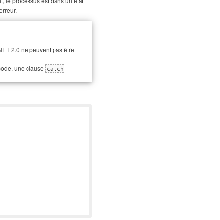
nt, le processus est dans un état
erreur.
NET 2.0 ne peuvent pas être
 code, une clause
catch