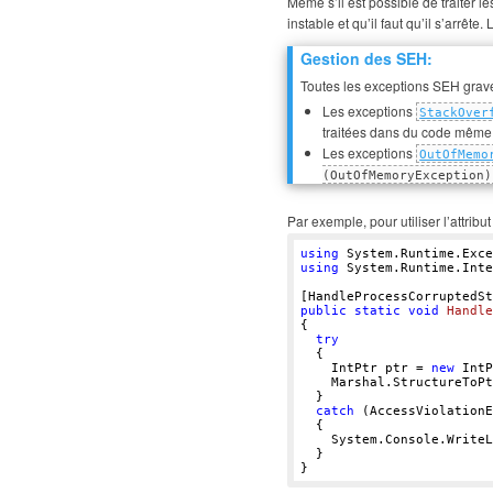
Même s’il est possible de traiter l
instable et qu’il faut qu’il s’arrêt
Gestion des SEH:
Toutes les exceptions SEH grav
Les exceptions
StackOver
traitées dans du code même 
Les exceptions
OutOfMemo
(OutOfMemoryException)
Par exemple, pour utiliser l’attr
using
using
 System.Runtime.Inte
public
static
void
Handle
{ 

try
  { 

    IntPtr ptr = 
new
 IntP
    Marshal.StructureToPt
  } 

catch
 (AccessViolationE
  { 

    System.Console.WriteL
  } 
