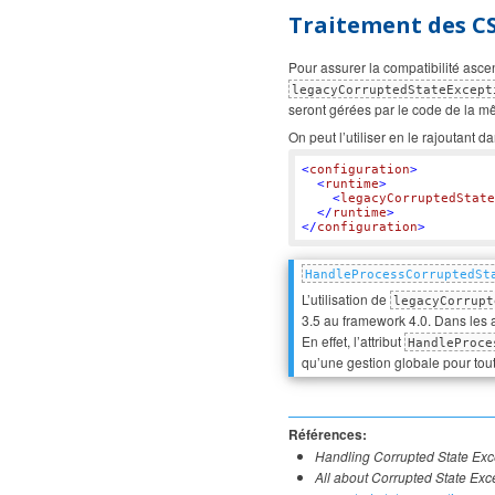
Traitement des CS
Pour assurer la compatibilité asce
legacyCorruptedStateExcept
seront gérées par le code de la m
On peut l’utiliser en le rajoutant da
<
configuration
>
<
runtime
>
<
legacyCorruptedState
</
runtime
>
</
configuration
>
HandleProcessCorruptedSt
L’utilisation de
legacyCorrupt
3.5 au framework 4.0. Dans les aut
En effet, l’attribut
HandleProce
qu’une gestion globale pour tout
Références:
Handling Corrupted State Exc
All about Corrupted State Exc