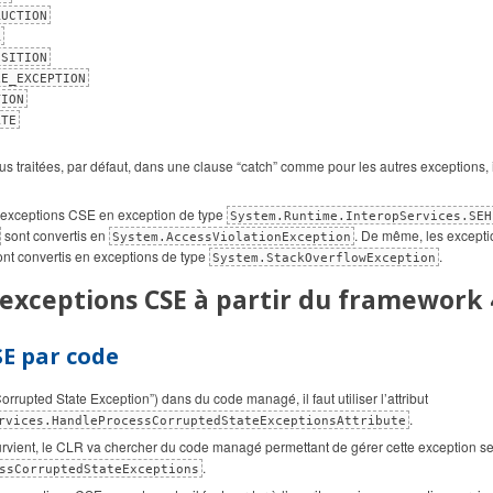
RUCTION
R
OSITION
LE_EXCEPTION
TION
ATE
s traitées, par défaut, dans une clause “catch” comme pour les autres exceptions, 
s exceptions CSE en exception de type
System.Runtime.InteropServices.SEH
sont convertis en
. De même, les except
System.AccessViolationException
nt convertis en exceptions de type
.
System.StackOverflowException
exceptions CSE à partir du framework 
E par code
orrupted State Exception”) dans du code managé, il faut utiliser l’attribut
.
rvices.HandleProcessCorruptedStateExceptionsAttribute
vient, le CLR va chercher du code managé permettant de gérer cette exception se
.
ssCorruptedStateExceptions