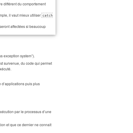
tre différent du comportement
mple, il vaut mieux utiliser
catch
 seront affectées si beaucoup
s exception system”).
 est survenue, du code qui permet
exécuté.
 d’applications puis plus
exécution par le processus d’une
ion et que ce dernier ne connaît