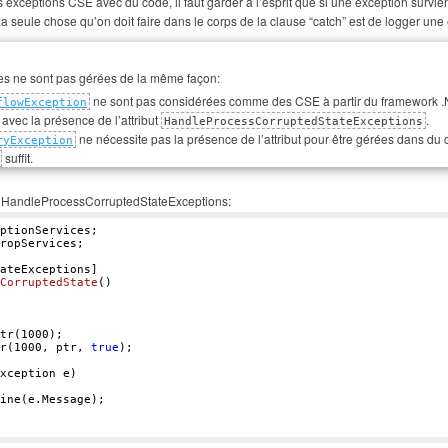
es exceptions CSE avec du code, il faut garder à l’esprit que si une exception survie
e. La seule chose qu’on doit faire dans le corps de la clause “catch” est de logger une 
es ne sont pas gérées de la même façon:
ne sont pas considérées comme des CSE à partir du framework .
flowException
avec la présence de l’attribut
.
HandleProcessCorruptedStateExceptions
ne nécessite pas la présence de l’attribut pour être gérées dans du
ryException
suffit.
ibut HandleProcessCorruptedStateExceptions:
ropServices; 

CorruptedState
() 

tr(
1000
); 

r(
1000
, ptr, 
true
); 

xception e) 

ine(e.Message);  
