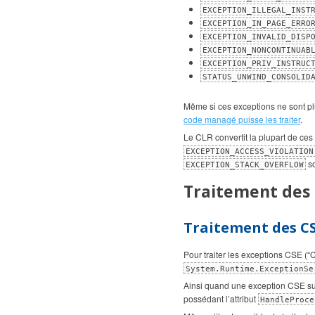
EXCEPTION_ILLEGAL_INST
EXCEPTION_IN_PAGE_ERRO
EXCEPTION_INVALID_DISP
EXCEPTION_NONCONTINUAB
EXCEPTION_PRIV_INSTRUC
STATUS_UNWIND_CONSOLID
Même si ces exceptions ne sont plu
code managé puisse les traiter
.
Le CLR convertit la plupart de ce
EXCEPTION_ACCESS_VIOLATION
so
EXCEPTION_STACK_OVERFLOW
Traitement des 
Traitement des CS
Pour traiter les exceptions CSE (“C
System.Runtime.ExceptionSe
Ainsi quand une exception CSE sur
possédant l’attribut
HandleProce