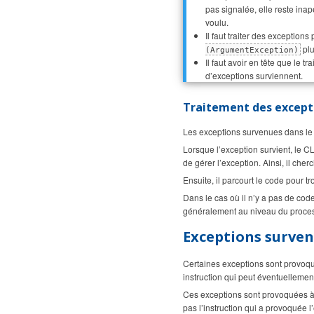
pas signalée, elle reste ina
voulu.
Il faut traiter des exception
plu
(ArgumentException)
Il faut avoir en tête que le
d’exceptions surviennent.
Traitement des excepti
Les exceptions survenues dans le 
Lorsque l’exception survient, le C
de gérer l’exception. Ainsi, il che
Ensuite, il parcourt le code pour t
Dans le cas où il n’y a pas de cod
généralement au niveau du proce
Exceptions surven
Certaines exceptions sont provoqué
instruction qui peut éventuellement
Ces exceptions sont provoquées à 
pas l’instruction qui a provoquée l’