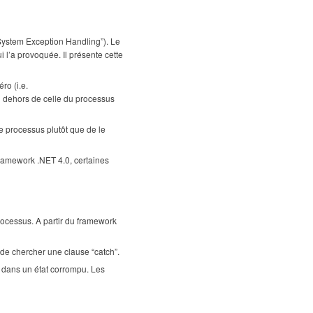
“System Exception Handling”). Le
ui l’a provoquée. Il présente cette
ro (i.e.
 dehors de celle du processus
le processus plutôt que de le
framework .NET 4.0, certaines
rocessus. A partir du framework
 de chercher une clause “catch”.
 dans un état corrompu. Les