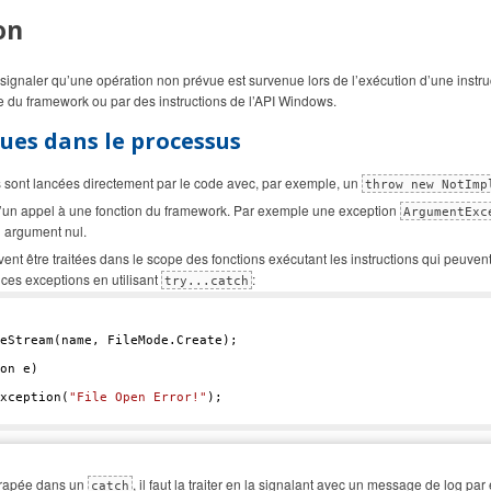
on
 signaler qu’une opération non prévue est survenue lors de l’exécution d’une instru
de du framework ou par des instructions de l’API Windows.
ues dans le processus
s sont lancées directement par le code avec, par exemple, un
throw new NotImp
 d’un appel à une fonction du framework. Par exemple une exception
ArgumentExc
 argument nul.
nt être traitées dans le scope des fonctions exécutant les instructions qui peuve
ces exceptions en utilisant
:
try...catch
eStream(name, FileMode.Create);  

on e) 

xception(
"File Open Error!"
);  

trapée dans un
, il faut la traiter en la signalant avec un message de log pa
catch