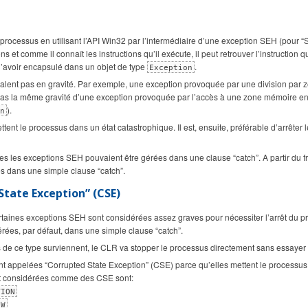
processus en utilisant l’API Win32 par l’intermédiaire d’une exception SEH (pour 
 et comme il connaît les instructions qu’il exécute, il peut retrouver l’instruction q
’avoir encapsulé dans un objet de type
.
Exception
lent pas en gravité. Par exemple, une exception provoquée par une division par zé
 pas la même gravité d’une exception provoquée par l’accès à une zone mémoire en
).
on
ent le processus dans un état catastrophique. Il est, ensuite, préférable d’arrêter 
es les exceptions SEH pouvaient être gérées dans une clause “catch”. A partir du 
s dans une simple clause “catch”.
State Exception” (CSE)
rtaines exceptions SEH sont considérées assez graves pour nécessiter l’arrêt du p
érées, par défaut, dans une simple clause “catch”.
s de ce type surviennent, le CLR va stopper le processus directement sans essayer
t appelées “Corrupted State Exception” (CSE) parce qu’elles mettent le processus
t considérées comme des CSE sont:
TION
OW