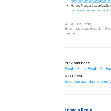
corrupted-state-exceptions-cs
HandleProcessCorruptedStateE
http://stackoverflow.com/que
.NET
,
C#
,
Debug
corrupted state exception
,
Exce
handling
Post
Previous Post:
Parallel.For et Parallel.ForE
navigation
Next Post:
Exécution asynchrone avec "a
Leave a Reply