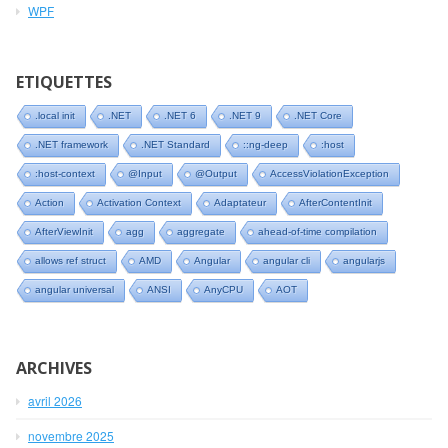
WPF
ETIQUETTES
.local init
.NET
.NET 6
.NET 9
.NET Core
.NET framework
.NET Standard
::ng-deep
:host
:host-context
@Input
@Output
AccessViolationException
Action
Activation Context
Adaptateur
AfterContentInit
AfterViewInit
agg
aggregate
ahead-of-time compilation
allows ref struct
AMD
Angular
angular cli
angularjs
angular universal
ANSI
AnyCPU
AOT
ARCHIVES
avril 2026
novembre 2025