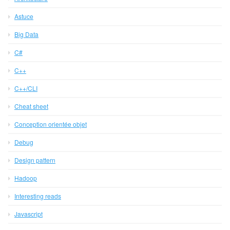
Astuce
Big Data
C#
C++
C++/CLI
Cheat sheet
Conception orientée objet
Debug
Design pattern
Hadoop
Interesting reads
Javascript