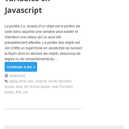
Javascript
La portée (i.e. scope) d’un objet est la portion de
code dans laquelle une variable peut exister et
maintenir une valeur qui lui aura été
préalablement affectée. La portée des objets est
loin d’être un sujet trivial en Javascript car suivant
la façon dont on déclare les objets, beaucoup de
règles ou de comportements du…
Continuer à lire
Javascript
apply
,
bind
,
call
,
closure
,
const
,
dynamic
scope
,
eval
,
let
,
lexical scope
,
new Function
,
scope
,
this
,
var