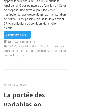
apports fonctionnels de C# 9.0. Le but de la
Search
fonctionnalité des pointeurs de fonction en C# est
for:
de proposer une syntaxe pour facilement
manipuler ce type de pointeurs. La manipulation
de pointeurs est possible en C# toutefois avant
C# 9, manipuler des pointeurs de fonction
n’était…
Continuer à lire
.NET
,
C#
,
Cheat sheet
C# 9.0
,
call
,
calli
,
callvirt
,
CIL
,
CLR
,
delegate
,
function pointer
,
JIT
,
ldftn
,
ldvirtftn
,
MSIL
,
pointeur
de fonction
,
Roslyn
18 juillet 2020
La portée des
variables en