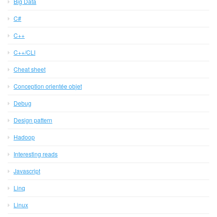
Big Data
C#
C++
C++/CLI
Cheat sheet
Conception orientée objet
Debug
Design pattern
Hadoop
Interesting reads
Javascript
Linq
Linux