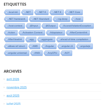
ETIQUETTES
.local init
.NET
.NET 6
.NET 9
.NET Core
.NET framework
.NET Standard
::ng-deep
:host
:host-context
@Input
@Output
AccessViolationException
Action
Activation Context
Adaptateur
AfterContentInit
AfterViewInit
agg
aggregate
ahead-of-time compilation
allows ref struct
AMD
Angular
angular cli
angularjs
angular universal
ANSI
AnyCPU
AOT
ARCHIVES
avril 2026
novembre 2025
août 2025
juillet 2025