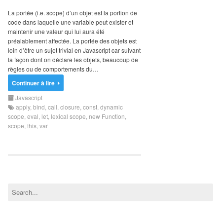
Search
for:
La portée (i.e. scope) d’un objet est la portion de
code dans laquelle une variable peut exister et
maintenir une valeur qui lui aura été
préalablement affectée. La portée des objets est
loin d’être un sujet trivial en Javascript car suivant
la façon dont on déclare les objets, beaucoup de
règles ou de comportements du…
Continuer à lire
Javascript
apply
,
bind
,
call
,
closure
,
const
,
dynamic
scope
,
eval
,
let
,
lexical scope
,
new Function
,
scope
,
this
,
var