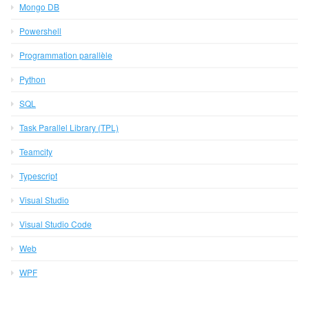
Mongo DB
Powershell
Programmation parallèle
Python
SQL
Task Parallel Library (TPL)
Teamcity
Typescript
Visual Studio
Visual Studio Code
Web
WPF