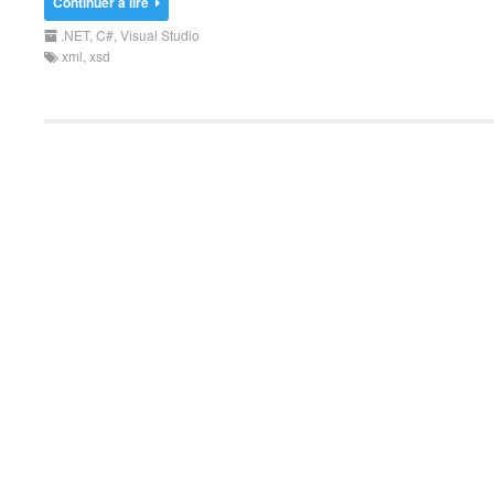
Continuer à lire
.NET
,
C#
,
Visual Studio
xml
,
xsd