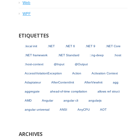
Web
WPF
ETIQUETTES
.local init
.NET
.NET 6
.NET 9
.NET Core
.NET framework
.NET Standard
::ng-deep
:host
:host-context
@Input
@Output
AccessViolationException
Action
Activation Context
Adaptateur
AfterContentInit
AfterViewInit
agg
aggregate
ahead-of-time compilation
allows ref struct
AMD
Angular
angular cli
angularjs
angular universal
ANSI
AnyCPU
AOT
ARCHIVES