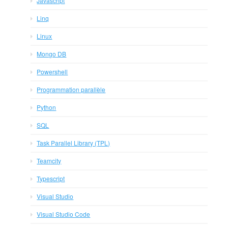
Javascript
Linq
Linux
Mongo DB
Powershell
Programmation parallèle
Python
SQL
Task Parallel Library (TPL)
Teamcity
Typescript
Visual Studio
Visual Studio Code