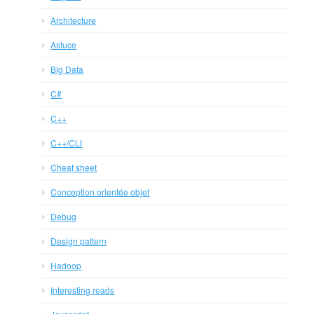
Architecture
Astuce
Big Data
C#
C++
C++/CLI
Cheat sheet
Conception orientée objet
Debug
Design pattern
Hadoop
Interesting reads