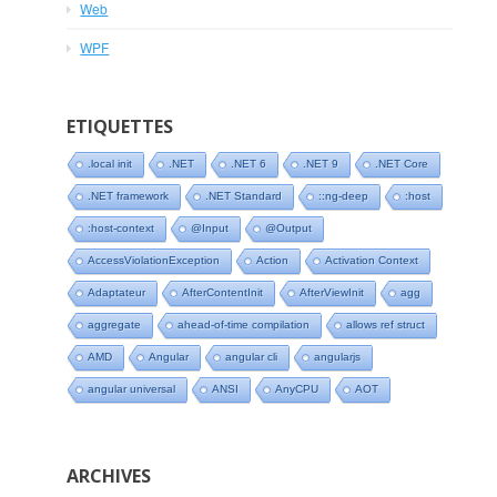
Web
WPF
ETIQUETTES
.local init
.NET
.NET 6
.NET 9
.NET Core
.NET framework
.NET Standard
::ng-deep
:host
:host-context
@Input
@Output
AccessViolationException
Action
Activation Context
Adaptateur
AfterContentInit
AfterViewInit
agg
aggregate
ahead-of-time compilation
allows ref struct
AMD
Angular
angular cli
angularjs
angular universal
ANSI
AnyCPU
AOT
ARCHIVES