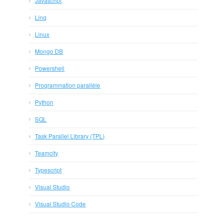
Javascript
Linq
Linux
Mongo DB
Powershell
Programmation parallèle
Python
SQL
Task Parallel Library (TPL)
Teamcity
Typescript
Visual Studio
Visual Studio Code