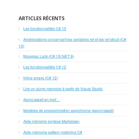
ARTICLES RÉCENTS
Les fonctionnalités C# 13
Améliorations concernant les variables ref et les ref struct (C#
13)
Nouveau Lock (C# 13/.NET 9)
Les fonctionnalités C# 12
Inline arrays (C# 12)
Lire un dump mémoire à partir de Visual Studio
Async/await en bref…
Modèles de programmation asynchrone (async/await)
Aide mémoire syntaxe Markdown
Aide-mémoire pattern matching C#