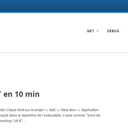
.NET
DEBUG
T en 10 min
tudio Clique droit sur le projet => Add => New item => Application
ra copié dans le répertoire de l’exécutable, il sera nommé: "[nom de
encoding=”utf-8″…