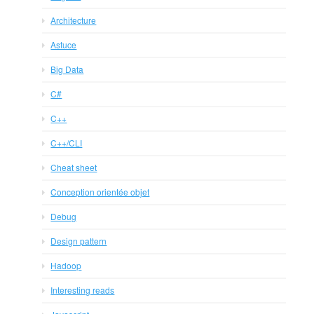
Architecture
Astuce
Big Data
C#
C++
C++/CLI
Cheat sheet
Conception orientée objet
Debug
Design pattern
Hadoop
Interesting reads