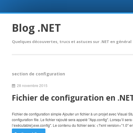
Skip
to
Blog .NET
content
Quelques découvertes, trucs et astuces sur .NET en général
section de configuration
28 novembre 2015
Fichier de configuration en .NE
Fichier de configuration simple Ajouter un fichier à un projet avec Visual S
configuration file. Le fichier rajouté sera appelé "App.config". Lorsqu’il se
l’exécutable].exe.config". Le contenu du fichier sera: <?xml version=”1.0″ 