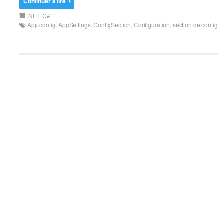
Continuer à lire
.NET
,
C#
App.config
,
AppSettings
,
ConfigSection
,
Configuration
,
section de config