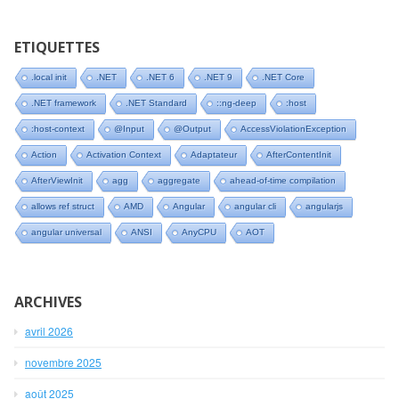
ETIQUETTES
.local init
.NET
.NET 6
.NET 9
.NET Core
.NET framework
.NET Standard
::ng-deep
:host
:host-context
@Input
@Output
AccessViolationException
Action
Activation Context
Adaptateur
AfterContentInit
AfterViewInit
agg
aggregate
ahead-of-time compilation
allows ref struct
AMD
Angular
angular cli
angularjs
angular universal
ANSI
AnyCPU
AOT
ARCHIVES
avril 2026
novembre 2025
août 2025