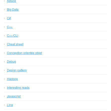
Astuce
Big Data
C#
C++
C++/CLI
Cheat sheet
Conception orientée objet
Debug
Design pattern
Hadoop
Interesting reads
Javascript
Linq