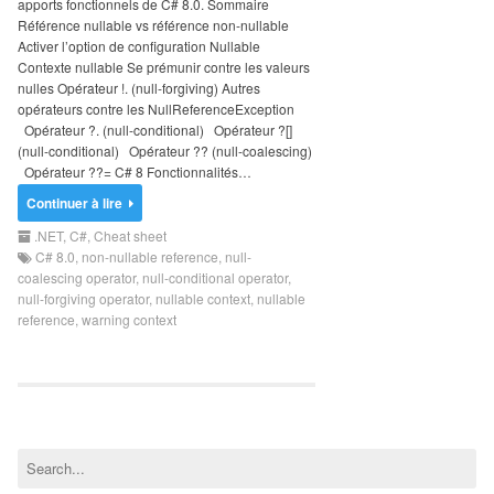
apports fonctionnels de C# 8.0. Sommaire
Search
Référence nullable vs référence non-nullable
for:
Activer l’option de configuration Nullable
Contexte nullable Se prémunir contre les valeurs
nulles Opérateur !. (null-forgiving) Autres
opérateurs contre les NullReferenceException
Opérateur ?. (null-conditional) Opérateur ?[]
(null-conditional) Opérateur ?? (null-coalescing)
Opérateur ??= C# 8 Fonctionnalités…
Continuer à lire
.NET
,
C#
,
Cheat sheet
C# 8.0
,
non-nullable reference
,
null-
coalescing operator
,
null-conditional operator
,
null-forgiving operator
,
nullable context
,
nullable
reference
,
warning context