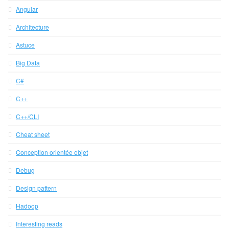
Angular
Architecture
Astuce
Big Data
C#
C++
C++/CLI
Cheat sheet
Conception orientée objet
Debug
Design pattern
Hadoop
Interesting reads