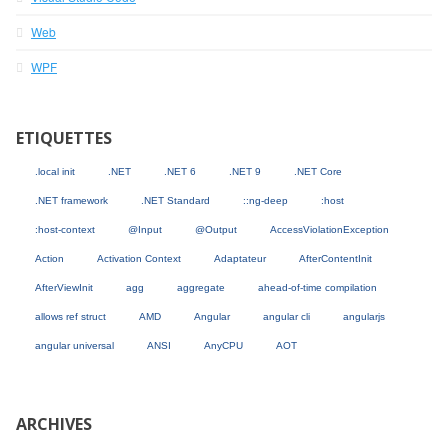
Web
WPF
ETIQUETTES
.local init
.NET
.NET 6
.NET 9
.NET Core
.NET framework
.NET Standard
::ng-deep
:host
:host-context
@Input
@Output
AccessViolationException
Action
Activation Context
Adaptateur
AfterContentInit
AfterViewInit
agg
aggregate
ahead-of-time compilation
allows ref struct
AMD
Angular
angular cli
angularjs
angular universal
ANSI
AnyCPU
AOT
ARCHIVES