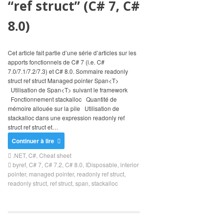
“ref struct” (C# 7, C#
Search
for:
8.0)
Cet article fait partie d’une série d’articles sur les
apports fonctionnels de C# 7 (i.e. C#
7.0/7.1/7.2/7.3) et C# 8.0. Sommaire readonly
struct ref struct Managed pointer Span<T>
Utilisation de Span<T> suivant le framework
Fonctionnement stackalloc Quantité de
mémoire allouée sur la pile Utilisation de
stackalloc dans une expression readonly ref
struct ref struct et…
Continuer à lire
.NET
,
C#
,
Cheat sheet
byref
,
C# 7
,
C# 7.2
,
C# 8.0
,
IDisposable
,
interior
pointer
,
managed pointer
,
readonly ref struct
,
readonly struct
,
ref struct
,
span
,
stackalloc