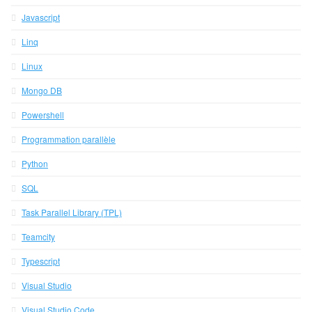
Javascript
Linq
Linux
Mongo DB
Powershell
Programmation parallèle
Python
SQL
Task Parallel Library (TPL)
Teamcity
Typescript
Visual Studio
Visual Studio Code