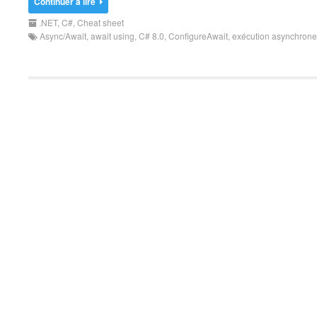
Continuer à lire
.NET
,
C#
,
Cheat sheet
Async/Await
,
await using
,
C# 8.0
,
ConfigureAwait
,
exécution asynchrone