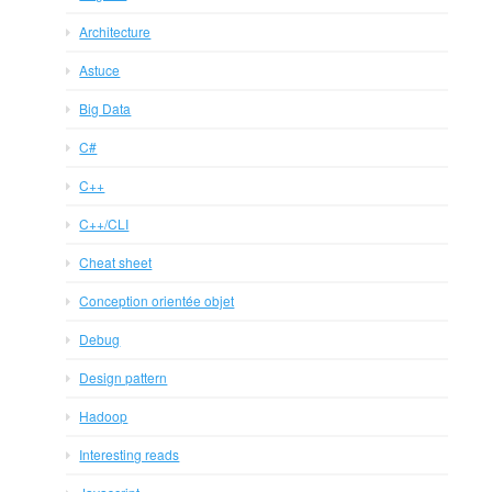
Architecture
Astuce
Big Data
C#
C++
C++/CLI
Cheat sheet
Conception orientée objet
Debug
Design pattern
Hadoop
Interesting reads