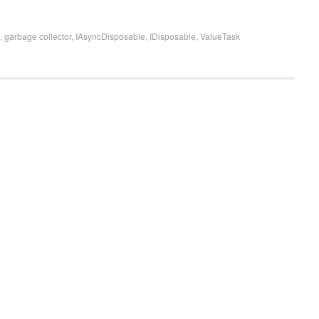
,
garbage collector
,
IAsyncDisposable
,
IDisposable
,
ValueTask