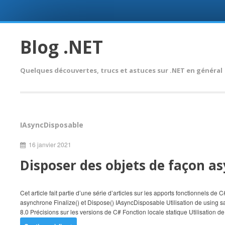
Skip
to
Blog .NET
content
Quelques découvertes, trucs et astuces sur .NET en général
IAsyncDisposable
16 janvier 2021
Disposer des objets de façon as
Cet article fait partie d’une série d’articles sur les apports fonctionnels 
asynchrone Finalize() et Dispose() IAsyncDisposable Utilisation de using
8.0 Précisions sur les versions de C# Fonction locale statique Utilisation 