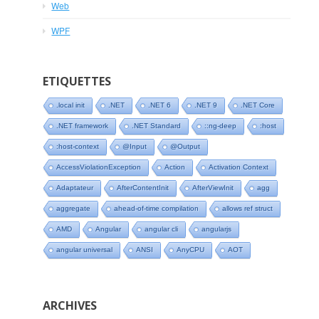
Web
WPF
ETIQUETTES
.local init
.NET
.NET 6
.NET 9
.NET Core
.NET framework
.NET Standard
::ng-deep
:host
:host-context
@Input
@Output
AccessViolationException
Action
Activation Context
Adaptateur
AfterContentInit
AfterViewInit
agg
aggregate
ahead-of-time compilation
allows ref struct
AMD
Angular
angular cli
angularjs
angular universal
ANSI
AnyCPU
AOT
ARCHIVES