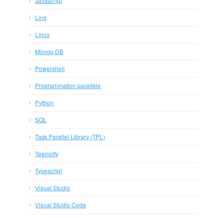
Javascript
Linq
Linux
Mongo DB
Powershell
Programmation parallèle
Python
SQL
Task Parallel Library (TPL)
Teamcity
Typescript
Visual Studio
Visual Studio Code