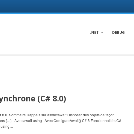
.NET
DEBUG
ynchrone (C# 8.0)
de C# 8.0. Sommaire Rappels sur async/await Disposer des objets de façon
 sans {…} Avec await using Avec ConfigureAwait() C# 8 Fonctionnalités C#
de using…