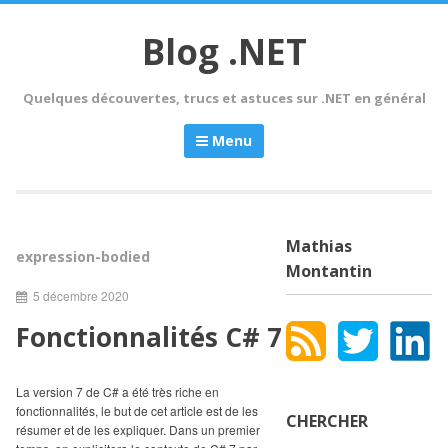
Skip
to
Blog .NET
content
Quelques découvertes, trucs et astuces sur .NET en général
Menu
Mathias
expression-bodied
Montantin
5 décembre 2020
Fonctionnalités C# 7
La version 7 de C# a été très riche en
fonctionnalités, le but de cet article est de les
CHERCHER
résumer et de les expliquer. Dans un premier