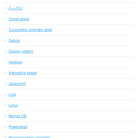
C++/CLI
Cheat sheet
Conception orientée objet
Debug
Design pattern
Hadoop
Interesting reads
Javascript
Linq
Linux
Mongo DB
Powershell
Programmation parallèle