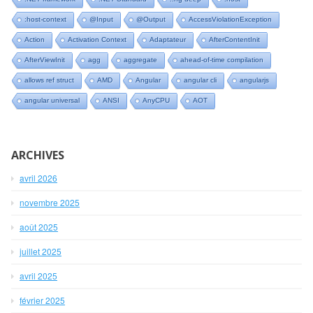
:host-context
@Input
@Output
AccessViolationException
Action
Activation Context
Adaptateur
AfterContentInit
AfterViewInit
agg
aggregate
ahead-of-time compilation
allows ref struct
AMD
Angular
angular cli
angularjs
angular universal
ANSI
AnyCPU
AOT
ARCHIVES
avril 2026
novembre 2025
août 2025
juillet 2025
avril 2025
février 2025