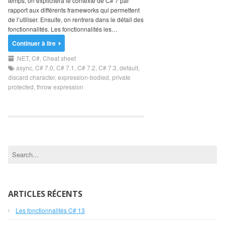
temps, on explicitera le contexte de C# 7 par
Search
rapport aux différents frameworks qui permettent
for:
de l’utiliser. Ensuite, on rentrera dans le détail des
fonctionnalités. Les fonctionnalités les…
Continuer à lire
.NET
,
C#
,
Cheat sheet
async
,
C# 7.0
,
C# 7.1
,
C# 7.2
,
C# 7.3
,
default
,
discard character
,
expression-bodied
,
private
protected
,
throw expression
ARTICLES RÉCENTS
Les fonctionnalités C# 13