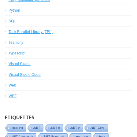
Python
SQL
Task Parallel Library (TPL)
Teamcity
Typescript
Visual Studio
Visual Studio Code
Web
WPF
ETIQUETTES
.local init
.NET
.NET 6
.NET 9
.NET Core
.NET framework
.NET Standard
::ng-deep
:host