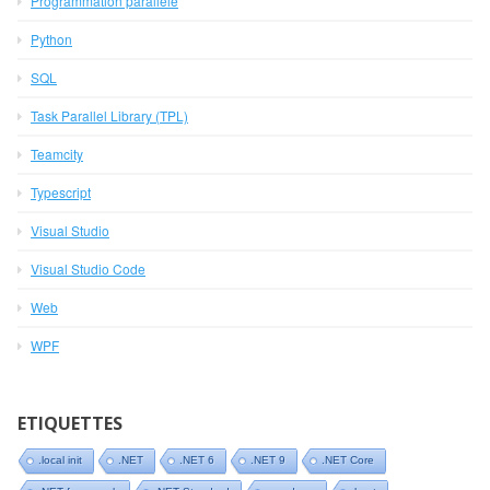
Programmation parallèle
Python
SQL
Task Parallel Library (TPL)
Teamcity
Typescript
Visual Studio
Visual Studio Code
Web
WPF
ETIQUETTES
.local init
.NET
.NET 6
.NET 9
.NET Core