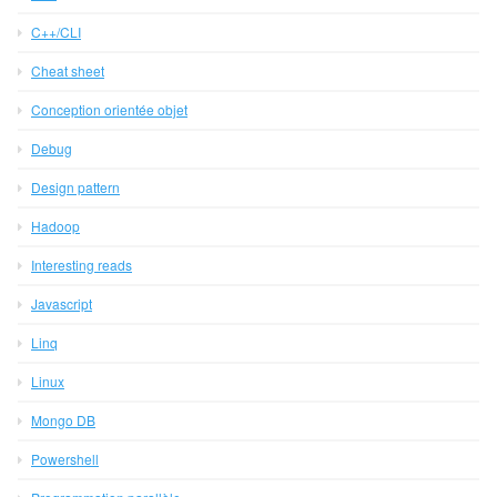
C++/CLI
Cheat sheet
Conception orientée objet
Debug
Design pattern
Hadoop
Interesting reads
Javascript
Linq
Linux
Mongo DB
Powershell