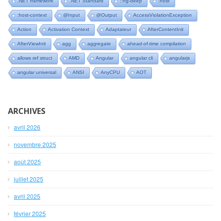
.NET framework
.NET Standard
::ng-deep
:host
:host-context
@Input
@Output
AccessViolationException
Action
Activation Context
Adaptateur
AfterContentInit
AfterViewInit
agg
aggregate
ahead-of-time compilation
allows ref struct
AMD
Angular
angular cli
angularjs
angular universal
ANSI
AnyCPU
AOT
ARCHIVES
avril 2026
novembre 2025
août 2025
juillet 2025
avril 2025
février 2025