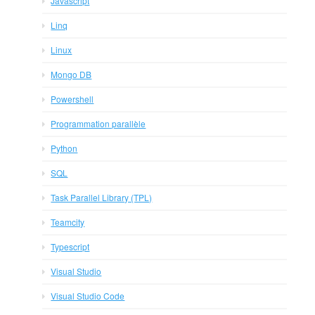
Javascript
Linq
Linux
Mongo DB
Powershell
Programmation parallèle
Python
SQL
Task Parallel Library (TPL)
Teamcity
Typescript
Visual Studio
Visual Studio Code