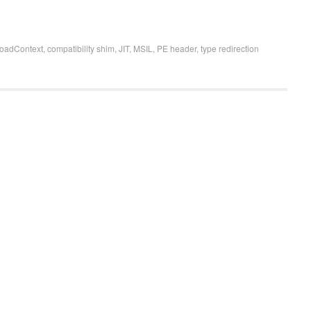
oadContext
,
compatibility shim
,
JIT
,
MSIL
,
PE header
,
type redirection