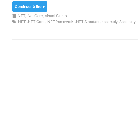
Continuer à lire
.NET
,
.Net Core
,
Visual Studio
.NET
,
.NET Core
,
.NET framework
,
.NET Standard
,
assembly
,
AssemblyL