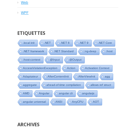
Web
WPF
ETIQUETTES
.local init
.NET
.NET 6
.NET 9
.NET Core
.NET framework
.NET Standard
::ng-deep
:host
:host-context
@Input
@Output
AccessViolationException
Action
Activation Context
Adaptateur
AfterContentInit
AfterViewInit
agg
aggregate
ahead-of-time compilation
allows ref struct
AMD
Angular
angular cli
angularjs
angular universal
ANSI
AnyCPU
AOT
ARCHIVES