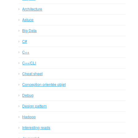
Architecture
Astuce
Big Data
C#
C++
C++/CLI
Cheat sheet
Conception orientée objet
Debug
Design pattern
Hadoop
Interesting reads