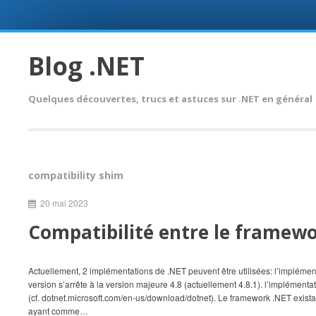
Skip
to
Blog .NET
content
Quelques découvertes, trucs et astuces sur .NET en général
compatibility shim
20 mai 2023
Compatibilité entre le framewo
Actuellement, 2 implémentations de .NET peuvent être utilisées: l’impléme
version s’arrête à la version majeure 4.8 (actuellement 4.8.1). l’implémen
(cf. dotnet.microsoft.com/en-us/download/dotnet). Le framework .NET exist
ayant comme…