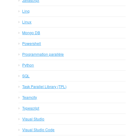
Javascript
Linq
Linux
Mongo DB
Powershell
Programmation parallèle
Python
SQL
Task Parallel Library (TPL)
Teamcity
Typescript
Visual Studio
Visual Studio Code