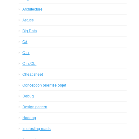
Architecture
Astuce
Big Data
C#
C++
C++/CLI
Cheat sheet
Conception orientée objet
Debug
Design pattern
Hadoop
Interesting reads