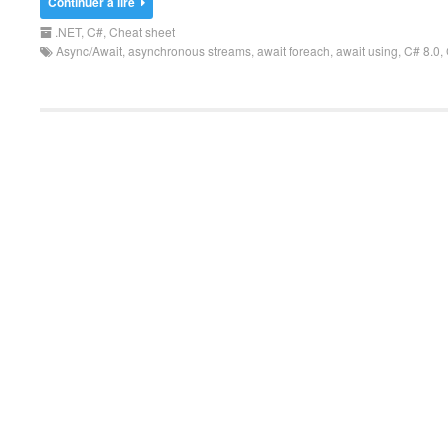
Continuer à lire
.NET
,
C#
,
Cheat sheet
Async/Await
,
asynchronous streams
,
await foreach
,
await using
,
C# 8.0
,