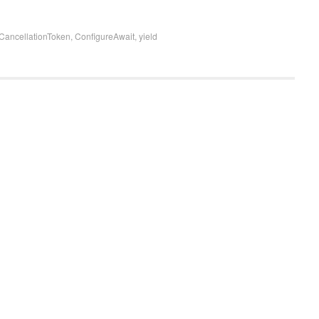
CancellationToken
,
ConfigureAwait
,
yield