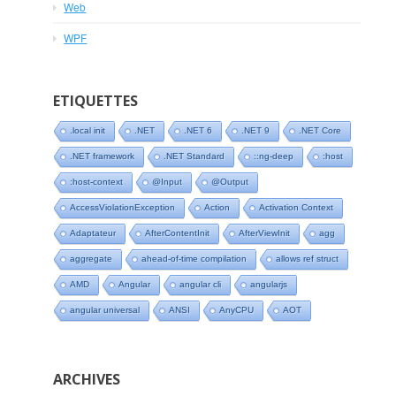
Web
WPF
ETIQUETTES
.local init
.NET
.NET 6
.NET 9
.NET Core
.NET framework
.NET Standard
::ng-deep
:host
:host-context
@Input
@Output
AccessViolationException
Action
Activation Context
Adaptateur
AfterContentInit
AfterViewInit
agg
aggregate
ahead-of-time compilation
allows ref struct
AMD
Angular
angular cli
angularjs
angular universal
ANSI
AnyCPU
AOT
ARCHIVES