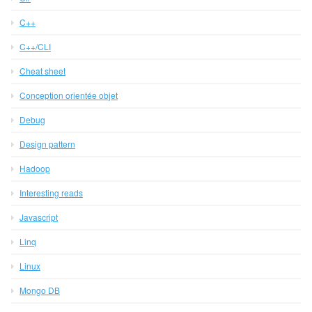
C++
C++/CLI
Cheat sheet
Conception orientée objet
Debug
Design pattern
Hadoop
Interesting reads
Javascript
Linq
Linux
Mongo DB