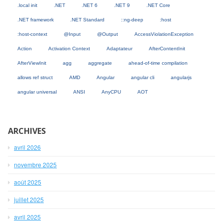
.local init
.NET
.NET 6
.NET 9
.NET Core
.NET framework
.NET Standard
::ng-deep
:host
:host-context
@Input
@Output
AccessViolationException
Action
Activation Context
Adaptateur
AfterContentInit
AfterViewInit
agg
aggregate
ahead-of-time compilation
allows ref struct
AMD
Angular
angular cli
angularjs
angular universal
ANSI
AnyCPU
AOT
ARCHIVES
avril 2026
novembre 2025
août 2025
juillet 2025
avril 2025