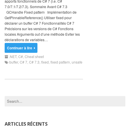
apports fonctionnels de C# 7 (i.e. C#
Search
7.0/7.1/7.2/7.3). Sommaire Avant C# 7.3
for:
GCHandle Fixed pattern Implémentation de
GetPinnableReference() Utiliser fixed pour
déclarer un buffer C# 7 Fonctionnalités C# 7
Précisions sur les versions de C# Fonctions
locales Arguments out d’une méthode Eviter les
déclarations de variables…
Continuer à lire
.NET
,
C#
,
Cheat sheet
buffer
,
C# 7
,
C# 7.3
,
fixed
,
fixed pattern
,
unsafe
ARTICLES RÉCENTS