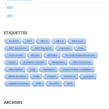
Web
WPF
ETIQUETTES
.local init
.NET
.NET 6
.NET 9
.NET Core
.NET framework
.NET Standard
::ng-deep
:host
:host-context
@Input
@Output
AccessViolationException
Action
Activation Context
Adaptateur
AfterContentInit
AfterViewInit
agg
aggregate
ahead-of-time compilation
allows ref struct
AMD
Angular
angular cli
angularjs
angular universal
ANSI
AnyCPU
AOT
ARCHIVES