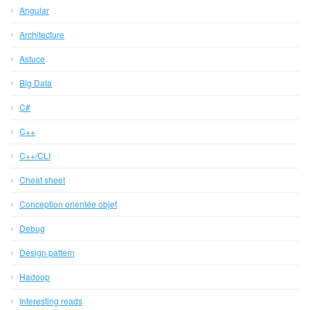
Angular
Architecture
Astuce
Big Data
C#
C++
C++/CLI
Cheat sheet
Conception orientée objet
Debug
Design pattern
Hadoop
Interesting reads