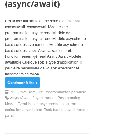
(async/await)
Search
for:
Cet article fait partie d’une série d’articles sur
async/await. Async/Await Modèles de
programmation asynchrone Modèle de
programmation asynchrone Modèle asynchrone
basé sur des événements Modèle asynchrone
basé sur des Tasks Async/await en bref…
Fonctionnement général Async Await Modèle
awaitable Quelque soit le type d’application, il
peut être nécessaire de vouloir exécuter des
traitements de façon…
Continuer à lire
.NET
,
.Net Core
,
C#
,
Programmation parallèle
Async/Await
,
Asynchronous Programming
Model
,
Event-based asynchronous pattern
,
exécution asynchrone
,
Task-based asynchronous
pattern