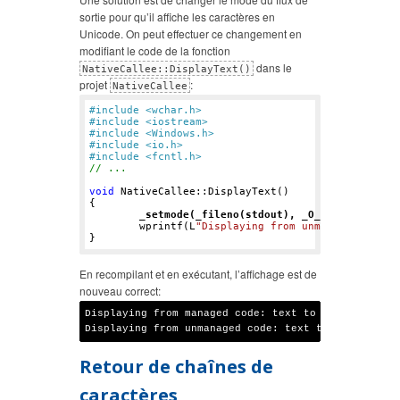
sortie pour qu’il affiche les caractères en
Unicode. On peut effectuer ce changement en
modifiant le code de la fonction
dans le
NativeCallee::DisplayText()
projet
:
NativeCallee
#include <wchar.h> 
#include <iostream>
#include <Windows.h>
#include <io.h>
#include <fcntl.h>
// ...
void
 NativeCallee::DisplayText()

{

_setmode(_fileno(stdout), _O_U16TEXT);
	wprintf(L
"Displaying from unmanaged code:
En recompilant et en exécutant, l’affichage est de
nouveau correct:
Displaying from managed code: text to display éèà

Retour de chaînes de
caractères