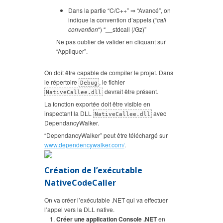
Dans la partie “C/C++” ⇒ “Avancé”, on
indique la convention d’appels (“
call
convention
“) “__stdcall (/Gz)”
Ne pas oublier de valider en cliquant sur
“Appliquer”.
On doit être capable de compiler le projet. Dans
le répertoire
, le fichier
Debug
devrait être présent.
NativeCallee.dll
La fonction exportée doit être visible en
inspectant la DLL
avec
NativeCallee.dll
DependancyWalker.
“DependancyWalker” peut être téléchargé sur
www.dependencywalker.com/
.
Création de l’exécutable
NativeCodeCaller
On va créer l’exécutable .NET qui va effectuer
l’appel vers la DLL native.
Créer une application Console .NET
en