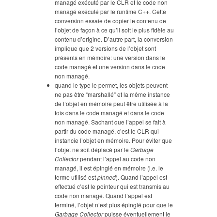
managé exécuté par le CLR et le code non
managé exécuté par le runtime C++. Cette
conversion essaie de copier le contenu de
l’objet de façon à ce qu’il soit le plus fidèle au
contenu d’origine. D’autre part, la conversion
implique que 2 versions de l’objet sont
présents en mémoire: une version dans le
code managé et une version dans le code
non managé.
quand le type le permet, les objets peuvent
ne pas être “marshallé” et la même instance
de l’objet en mémoire peut être utilisée à la
fois dans le code managé et dans le code
non managé. Sachant que l’appel se fait à
partir du code managé, c’est le CLR qui
instancie l’objet en mémoire. Pour éviter que
l’objet ne soit déplacé par le
Garbage
Collector
pendant l’appel au code non
managé, il est épinglé en mémoire (i.e. le
terme utilisé est
pinned
). Quand l’appel est
effectué c’est le pointeur qui est transmis au
code non managé. Quand l’appel est
terminé, l’objet n’est plus épinglé pour que le
Garbage Collector
puisse éventuellement le