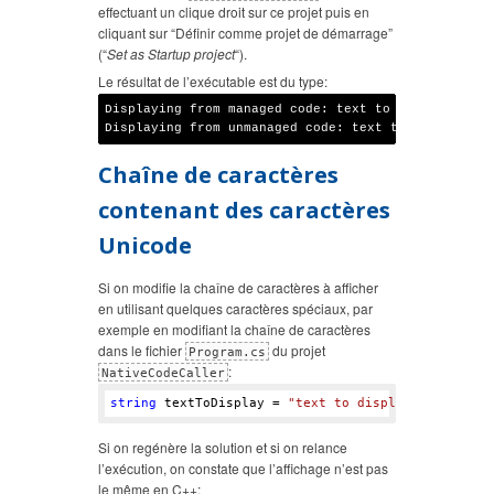
effectuant un clique droit sur ce projet puis en
cliquant sur “Définir comme projet de démarrage”
(“
Set as Startup project
“).
Le résultat de l’exécutable est du type:
Displaying from managed code: text to display

Chaîne de caractères
contenant des caractères
Unicode
Si on modifie la chaîne de caractères à afficher
en utilisant quelques caractères spéciaux, par
exemple en modifiant la chaîne de caractères
dans le fichier
du projet
Program.cs
:
NativeCodeCaller
string
 textToDisplay = 
"text to display 
éèà
"
Si on regénère la solution et si on relance
l’exécution, on constate que l’affichage n’est pas
le même en C++: