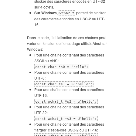
stocker des caractères encodés en UTF-32
sur 4 octets.
Sur Windows
,
permet de stocker
wchar_t
des caractères encodés en USC-2 ou UTF-
16.
Dans le code, l’initialisation de ces chaînes peut
varier en fonction de l’encodage utilisé. Ainsi sur
Windows:
Pour une chaîne contenant des caractères
ASCII ou ANSI:
const char *s0 = "hello";
Pour une chaîne contenant des caractères
UTF-8:
const char *s1 = u8"hello";
Pour une chaîne contenant des caractères
UTF-16:
const wchat_t *s2 = u"hello";
Pour une chaîne contenant des caractères
UTF-32:
const wchat_t *s3 = U"hello";
Pour une chaîne contenant des caractères
“larges” c’est-à-dire USC-2 ou UTF-16: