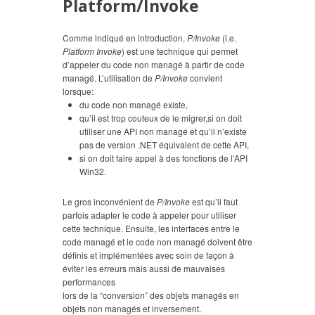
Platform/Invoke
Comme indiqué en introduction,
P/Invoke
(i.e.
Platform Invoke
) est une technique qui permet
d’appeler du code non managé à partir de code
managé. L’utilisation de
P/Invoke
convient
lorsque:
du code non managé existe,
qu’il est trop couteux de le migrer,si on doit
utiliser une API non managé et qu’il n’existe
pas de version .NET équivalent de cette API,
si on doit faire appel à des fonctions de l’API
Win32.
Le gros inconvénient de
P/Invoke
est qu’il faut
parfois adapter le code à appeler pour utiliser
cette technique. Ensuite, les interfaces entre le
code managé et le code non managé doivent être
définis et implémentées avec soin de façon à
éviter les erreurs mais aussi de mauvaises
performances
lors de la “conversion” des objets managés en
objets non managés et inversement.