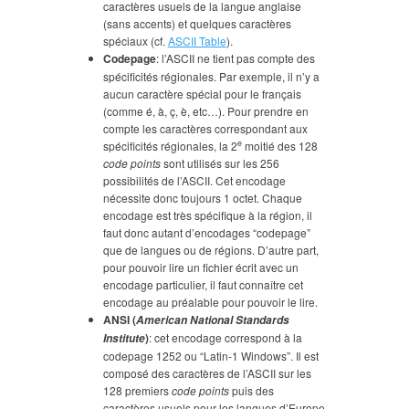
caractères usuels de la langue anglaise
(sans accents) et quelques caractères
spéciaux (cf.
ASCII Table
).
Codepage
: l’ASCII ne tient pas compte des
spécificités régionales. Par exemple, il n’y a
aucun caractère spécial pour le français
(comme é, à, ç, è, etc…). Pour prendre en
compte les caractères correspondant aux
e
spécificités régionales, la 2
moitié des 128
code points
sont utilisés sur les 256
possibilités de l’ASCII. Cet encodage
nécessite donc toujours 1 octet. Chaque
encodage est très spécifique à la région, il
faut donc autant d’encodages “codepage”
que de langues ou de régions. D’autre part,
pour pouvoir lire un fichier écrit avec un
encodage particulier, il faut connaître cet
encodage au préalable pour pouvoir le lire.
ANSI (
American National Standards
)
: cet encodage correspond à la
Institute
codepage 1252 ou “Latin-1 Windows”. Il est
composé des caractères de l’ASCII sur les
128 premiers
code points
puis des
caractères usuels pour les langues d’Europe