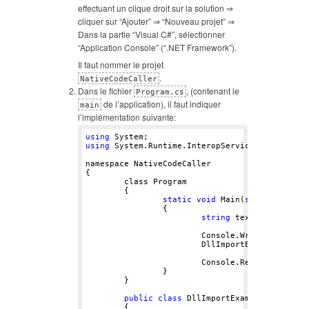
effectuant un clique droit sur la solution ⇒
cliquer sur “Ajouter” ⇒ “Nouveau projet” ⇒
Dans la partie “Visual C#”, sélectionner
“Application Console” (“.NET Framework”).
Il faut nommer le projet
.
NativeCodeCaller
Dans le fichier
, (contenant le
Program.cs
de l’application), il faut indiquer
main
l’implémentation suivante:
using
using
 System.Runtime.InteropServices;

namespace NativeCodeCaller

{

	class Program

	{

static
void
 Main(
string
[] args)
		{

string
 textToDisplay =
			Console.WriteLine($
"Di
			DllImportExample.DisplayTextWithCallee(textToDisplay);

			Console.ReadLine();

		}

	}

public
class
 DllImportExample

	{
