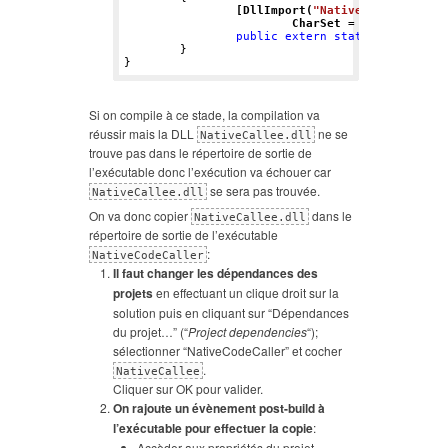
[DllImport(
"NativeCallee.dll"
,
			CharSet = CharSet.Uni
public
extern
static
void
Disp
	}

Si on compile à ce stade, la compilation va
réussir mais la DLL
ne se
NativeCallee.dll
trouve pas dans le répertoire de sortie de
l’exécutable donc l’exécution va échouer car
se sera pas trouvée.
NativeCallee.dll
On va donc copier
dans le
NativeCallee.dll
répertoire de sortie de l’exécutable
:
NativeCodeCaller
Il faut changer les dépendances des
projets
en effectuant un clique droit sur la
solution puis en cliquant sur “Dépendances
du projet…” (“
Project dependencies
“);
sélectionner “NativeCodeCaller” et cocher
.
NativeCallee
Cliquer sur OK pour valider.
On rajoute un évènement post-build à
l’exécutable pour effectuer la copie
:
Accèder aux propriétés du projet