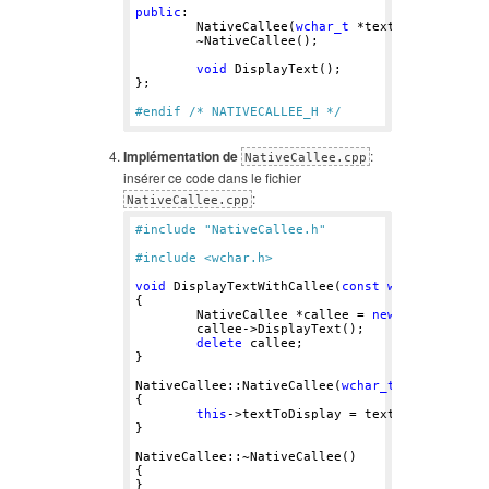
public
:

	NativeCallee(
wchar_t
 *textToDisplay);

	~NativeCallee();

void
 DisplayText();

};

#endif /* NATIVECALLEE_H */ 
Implémentation de
:
NativeCallee.cpp
insérer ce code dans le fichier
:
NativeCallee.cpp
#include "NativeCallee.h"
#include <wchar.h> 
void
 DisplayTextWithCallee(
const
wchar_t
 *text
{

	NativeCallee *callee = 
new
 NativeCalle
	callee->DisplayText();

delete
 callee;

}

NativeCallee::NativeCallee(
wchar_t
 *textToDispl
{

this
->textToDisplay = textToDisplay;

}

NativeCallee::~NativeCallee()

{

}
