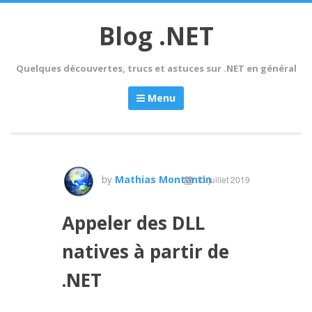
Skip
to
Blog .NET
content
Quelques découvertes, trucs et astuces sur .NET en général
Menu
by
Mathias Montantin
13 juillet 2019
Appeler des DLL
natives à partir de
.NET