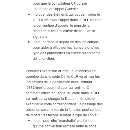
pour que le compilateur C# puisse
implémenter l’appel
P/Invoke
.
indiquer des éléments qui peuvent aider le
CLR à effectuer l’appel dans la DLL comme
la convention d’appels, le nom de la
méthode si celui-ci diffère de celui de la
signature.
indiquer dans la signature des indications
pour aider à effectuer les “conversions” de
type des paramètres en entrée ou en sortie
de la fonction.
Pendant l’exécution et lorsque la fonction est
appelée dans le code C#, le CLR va utiliser les
indications de la déclaration avec l’attribut
pour indiquer au runtime C++
DllImport
comment effectuer l’appel au code dans la DLL.
Le runtime va charger la DLL en mémoire et
exécuter le code correspondant. Le passage des
objets en paramètres de la fonction peut se faire
de différentes façons suivant le type de l’objet:
l’objet peut être “marshallé” c’est-a-dire
qu’une conversion est faite entre le code