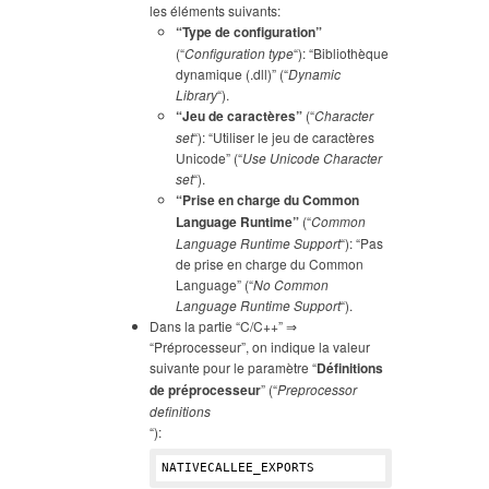
les éléments suivants:
“Type de configuration”
(“
Configuration type
“): “Bibliothèque
dynamique (.dll)” (“
Dynamic
Library
“).
“Jeu de caractères”
(“
Character
set
“): “Utiliser le jeu de caractères
Unicode” (“
Use Unicode Character
set
“).
“Prise en charge du Common
Language Runtime”
(“
Common
Language Runtime Support
“): “Pas
de prise en charge du Common
Language” (“
No Common
Language Runtime Support
“).
Dans la partie “C/C++” ⇒
“Préprocesseur”, on indique la valeur
suivante pour le paramètre “
Définitions
de préprocesseur
” (“
Preprocessor
definitions
“):