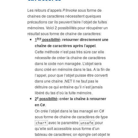
Les retours d’appels
P/Invoke
sous forme de
chaînes de caractères nécessitent quelques
précautions car ils peuvent faire l’objet de fuites
mémoires. Voici 2 possibilités pour récupérer un
résultat sous forme de chaîne de caractères:
ère
1
possibilité
: retourner directement une
chaîne de caractères après l’appel
.
Cette méthode n’est pas très sûre car elle
nécessite de créer la chaîne de caractères
dans le code non managée. L’objet sera
donc créé en mémoire dans le tas. A la fin de
l’appel, pour que l’objet puisse être converti
dans une chaîne .NET il ne faut pas le
détruire ce qui entraîne qu’il n’est jamais
libéré du tas d’où la fuite mémoire.
e
2
possibilité
: créer la chaîne à retourner
en C#
.
On crée l’objet dans le tas managé en C#
sous forme de chaîne de caractères de type
avec le paramètre
pour
char*
unsafe
qu’elle soit accessible sous forme d’un
tableau de caractères; on épingle cet objet le