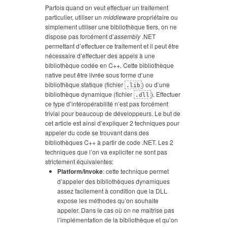
Parfois quand on veut effectuer un traitement
particulier, utiliser un
middleware
propriétaire ou
simplement utiliser une bibliothèque tiers, on ne
dispose pas forcément d’
assembly
.NET
permettant d’effectuer ce traitement et il peut être
nécessaire d’effectuer des appels à une
bibliothèque codée en C++. Cette bibliothèque
native peut être livrée sous forme d’une
bibliothèque statique (fichier
) ou d’une
.lib
bibliothèque dynamique (fichier
). Effectuer
.dll
ce type d’intéropérabilité n’est pas forcément
trivial pour beaucoup de développeurs. Le but de
cet article est ainsi d’expliquer 2 techniques pour
appeler du code se trouvant dans des
bibliothèques C++ à partir de code .NET. Les 2
techniques que l’on va expliciter ne sont pas
strictement équivalentes:
Platform/Invoke
: cette technique permet
d’appeler des bibliothèques dynamiques
assez facilement à condition que la DLL
expose les méthodes qu’on souhaite
appeler. Dans le cas où on ne maitrise pas
l’implémentation de la bibliothèque et qu’on