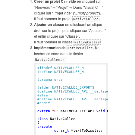
Créer un projet C++ vide
en cliquant sur
“Nouveau” ⇒ “Projet” ⇒ Dans “Visual C++”,
cliquer sur “Projet vide” (“
Empty project
“).
Il faut nommer le projet
.
NativeCallee
Ajouter un classe
en effectuant un clique
droit sur le projet puis cliquer sur “Ajouter…”
et enfin cliquer sur “Classe”.
Il faut nommer la classe
.
NativeCallee
Implémentation de
:
NativeCallee.h
insérer ce code dans le fichier
:
NativeCallee.h
#ifndef NATIVECALLEE_H 
#define NATIVECALLEE_H 
#pragma once 
#ifdef NATIVECALLEE_EXPORTS 
#define NATIVECALLEE_API __declspec(dllexport)
#else 
#define NATIVECALLEE_API __declspec(dllimport)
#endif 
extern
"C"
 NATIVECALLEE_API 
void
 DisplayTextWi
class
 NativeCallee

private
:

wchar_t
 *textToDisplay;
