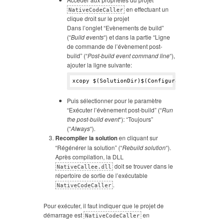
en effectuant un
NativeCodeCaller
clique droit sur le projet
Dans l’onglet “Evènements de build”
(“
Build events
“) et dans la partie “Ligne
de commande de l’évènement post-
build” (“
Post-build event command line
“),
ajouter la ligne suivante:
Puis sélectionner pour le paramètre
“Exécuter l’évènement post-build” (“
Run
the post-build event
“): “Toujours”
(“
Always
“).
Recompiler la solution
en cliquant sur
“Régénérer la solution” (“
Rebuild solution
“).
Après compilation, la DLL
doit se trouver dans le
NativeCallee.dll
répertoire de sortie de l’exécutable
.
NativeCodeCaller
Pour exécuter, il faut indiquer que le projet de
démarrage est
en
NativeCodeCaller