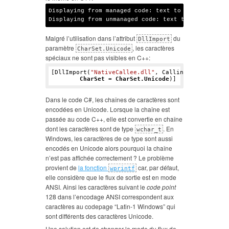
Displaying from managed code: text to display éèà

Displaying from unmanaged code: text to display 
ÚÞ
Malgré l’utilisation dans l’attribut
du
DllImport
paramètre
, les caractères
CharSet.Unicode
spéciaux ne sont pas visibles en C++:
[DllImport(
"NativeCallee.dll"
, CallingConvention =
CharSet = CharSet.Unicode
Dans le code C#, les chaînes de caractères sont
encodées en Unicode. Lorsque la chaîne est
passée au code C++, elle est convertie en chaîne
dont les caractères sont de type
. En
wchar_t
Windows, les caractères de ce type sont aussi
encodés en Unicode alors pourquoi la chaîne
n’est pas affichée correctement ? Le problème
provient de
la fonction
car, par défaut,
wprintf
elle considère que le flux de sortie est en mode
ANSI. Ainsi les caractères suivant le
code point
128 dans l’encodage ANSI correspondent aux
caractères au codepage “Latin-1 Windows” qui
sont différents des caractères Unicode.
Une solution est de changer le mode du flux de