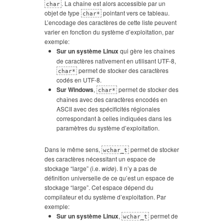
. La chaîne est alors accessible par un
char
objet de type
pointant vers ce tableau.
char*
L’encodage des caractères de cette liste peuvent
varier en fonction du système d’exploitation, par
exemple:
Sur un système Linux
qui gère les chaînes
de caractères nativement en utilisant UTF-8,
permet de stocker des caractères
char*
codés en UTF-8.
Sur Windows
,
permet de stocker des
char*
chaînes avec des caractères encodés en
ASCII avec des spécificités régionales
correspondant à celles indiquées dans les
paramètres du système d’exploitation.
Dans le même sens,
permet de stocker
wchar_t
des caractères nécessitant un espace de
stockage “large” (i.e.
wide
). Il n’y a pas de
définition universelle de ce qu’est un espace de
stockage “large”. Cet espace dépend du
compilateur et du système d’exploitation. Par
exemple:
Sur un système Linux
,
permet de
wchar_t