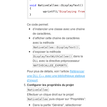
void
 NativeCallee::DisplayText()

{

	wprintf(L
"Displaying from unmanaged co
Ce code permet:
d’instancier une classe avec une chaîne
de caractères,
d’afficher cette chaîne de caractères
avec la méthode
,
NativeCallee::DisplayText()
d’exposer la méthode
dans la
DisplayTextWithCallee()
DLL avec la directive préprocesseur
.
NATIVECALLEE_EXPORTS
Pour plus de détails, voir l’article
Référencer
une DLL C++ avec une bibliothèque statique
d’import
.
Configurer les propriétés du projet
:
NativeCallee
Effectuer un clique droit sur le projet
puis cliquer sur “Propriétés”:
NativeCallee
Dans la partie “Général”, sélectionner