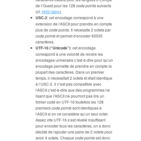
de l’Ouest pour les 128
code points
suivants
(cf.
ANSI table
).
USC-2
: cet encodage correspond à une
extension de l’ASCII pour prendre en compte
plus de
code points
. Il nécessite 2 octets par
code points
et permet d’encoder 65535
caractères.
UTF-16 (“Unicode”)
: cet encodage
correspond à une volonté de rendre les
encodages universels c’est-à-dire pour qu’un
encodage permette de prendre en compte la
plupart des caractères. Dans un premier
temps, il nécessitait 2 octets et était identique
à l’USC-2. Il n’est pas compatible avec
l’ASCII c’est-à-dire que des programmes ne
lisant que l’ASCII ne pourront pas lire un
fichier codé en UTF-16 toutefois les 128
premiers
code points
sont identiques à
l’ASCII si on ne considère qu’un seul octet.
Assez vite UTF-16 s’est révélé insuffisant
pour encoder tous les caractères, on a donc
décidé de rajouter une paire de 2 octets pour
avoir 4 octets. Chaque
code points
est donc