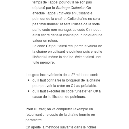
temps de l’appel pour qu’il ne soit pas
déplacé par le
Garbage Collector
. On
effectue l’appel
P/Invoke
en utilisant le
pointeur de la chaîne. Cette chaîne ne sera
pas “marshallée” et sera utilisée de la sorte
par le code non managé. Le code C++ peut
ainsi écrire dans la chaîne pour indiquer une
valeur en retour.
Le code C# peut ainsi récupérer la valeur de
la chaîne en utilisant le pointeur puis ensuite
libérer lui-même la chaîne, évitant ainsi une
fuite mémoire.
e
Les gros inconvénients de la 2
méthode sont:
qu’il faut connaître la longueur de la chaîne
pour pouvoir la créer en C# au préalable.
qu’il faut exécuter du code “unsafe” en C# à
cause de l’utilisation de pointeurs.
Pour illustrer, on va compléter l’exemple en
retournant une copie de la chaîne fournie en
paramètre.
On ajoute la méthode suivante dans le fichier