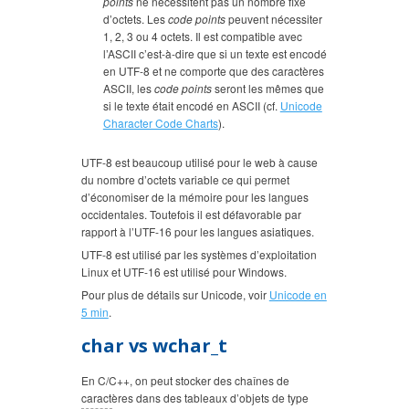
points
ne nécessitent pas un nombre fixe
d’octets. Les
code points
peuvent nécessiter
1, 2, 3 ou 4 octets. Il est compatible avec
l’ASCII c’est-à-dire que si un texte est encodé
en UTF-8 et ne comporte que des caractères
ASCII, les
code points
seront les mêmes que
si le texte était encodé en ASCII (cf.
Unicode
Character Code Charts
).
UTF-8 est beaucoup utilisé pour le web à cause
du nombre d’octets variable ce qui permet
d’économiser de la mémoire pour les langues
occidentales. Toutefois il est défavorable par
rapport à l’UTF-16 pour les langues asiatiques.
UTF-8 est utilisé par les systèmes d’exploitation
Linux et UTF-16 est utilisé pour Windows.
Pour plus de détails sur Unicode, voir
Unicode en
5 min
.
char vs wchar_t
En C/C++, on peut stocker des chaînes de
caractères dans des tableaux d’objets de type