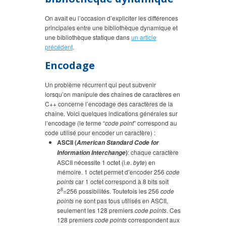
On avait eu l’occasion d’expliciter les différences
principales entre une bibliothèque dynamique et
une bibliothèque statique dans
un article
précédent
.
Encodage
Un problème récurrent qui peut subvenir
lorsqu’on manipule des chaînes de caractères en
C++ concerne l’encodage des caractères de la
chaîne. Voici quelques indications générales sur
l’encodage (le terme “
code point
” correspond au
code utilisé pour encoder un caractère) :
ASCII (
American Standard Code for
)
: chaque caractère
Information Interchange
ASCII nécessite 1 octet (i.e.
byte
) en
mémoire. 1 octet permet d’encoder 256
code
points
car 1 octet correspond à 8 bits soit
8
2
=256 possibilités. Toutefois les 256
code
points
ne sont pas tous utilisés en ASCII,
seulement les 128 premiers
code points
. Ces
128 premiers
code points
correspondent aux