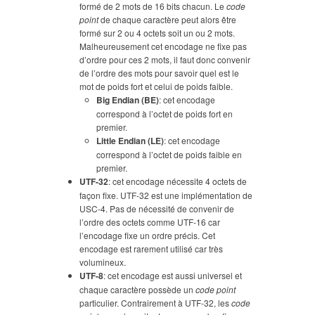
formé de 2 mots de 16 bits chacun. Le
code
point
de chaque caractère peut alors être
formé sur 2 ou 4 octets soit un ou 2 mots.
Malheureusement cet encodage ne fixe pas
d’ordre pour ces 2 mots, il faut donc convenir
de l’ordre des mots pour savoir quel est le
mot de poids fort et celui de poids faible.
Big Endian (BE)
: cet encodage
correspond à l’octet de poids fort en
premier.
Little Endian (LE)
: cet encodage
correspond à l’octet de poids faible en
premier.
UTF-32
: cet encodage nécessite 4 octets de
façon fixe. UTF-32 est une implémentation de
USC-4. Pas de nécessité de convenir de
l’ordre des octets comme UTF-16 car
l’encodage fixe un ordre précis. Cet
encodage est rarement utilisé car très
volumineux.
UTF-8
: cet encodage est aussi universel et
chaque caractère possède un
code point
particulier. Contrairement à UTF-32, les
code