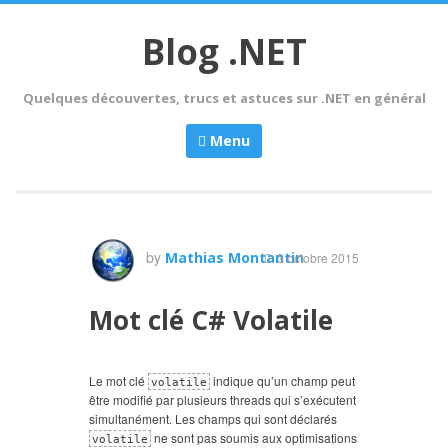
Skip
to
Blog .NET
content
Quelques découvertes, trucs et astuces sur .NET en général
Menu
by
Mathias Montantin
3 octobre 2015
Mot clé C# Volatile
Le mot clé
indique qu’un champ peut
volatile
être modifié par plusieurs threads qui s’exécutent
simultanément. Les champs qui sont déclarés
ne sont pas soumis aux optimisations
volatile