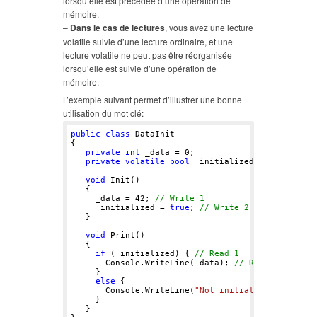
lorsqu’elle est précédée d’une opération de
mémoire.
–
Dans le cas de lectures
, vous avez une lecture
volatile suivie d’une lecture ordinaire, et une
lecture volatile ne peut pas être réorganisée
lorsqu’elle est suivie d’une opération de
mémoire.
L’exemple suivant permet d’illustrer une bonne
utilisation du mot clé:
public
class
 DataInit 

{ 

private
int
 _data = 
0
; 

private
volatile
bool
 _initialized = 
false
; 

void
 Init() 

   { 

     _data = 
42
; 
// Write 1 
     _initialized = 
true
; 
// Write 2 
   } 

void
 Print() 

   { 

if
 (_initialized) { 
// Read 1 
       Console.WriteLine(_data); 
// Read 2 
     } 

else
 { 

       Console.WriteLine(
"Not initialized"
); 

     } 

   } 
