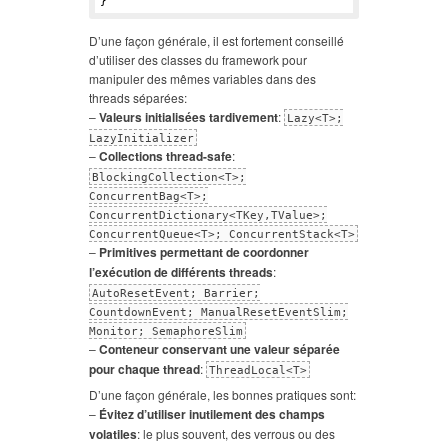
D’une façon générale, il est fortement conseillé
d’utiliser des classes du framework pour
manipuler des mêmes variables dans des
threads séparées:
–
Valeurs initialisées tardivement
:
Lazy<T>;
LazyInitializer
–
Collections thread-safe
:
BlockingCollection<T>;
ConcurrentBag<T>;
ConcurrentDictionary<TKey,TValue>;
ConcurrentQueue<T>; ConcurrentStack<T>
–
Primitives permettant de coordonner
l’exécution de différents threads
:
AutoResetEvent; Barrier;
CountdownEvent; ManualResetEventSlim;
Monitor; SemaphoreSlim
–
Conteneur conservant une valeur séparée
pour chaque thread
:
ThreadLocal<T>
D’une façon générale, les bonnes pratiques sont:
–
Évitez d’utiliser inutilement des champs
volatiles
: le plus souvent, des verrous ou des