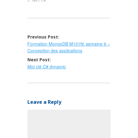
Post
Previous Post:
Formation MongoDB M101N: semaine 6 –
navigation
Conception des applications
Next Post:
Mot clé C# dynamic
Leave a Reply