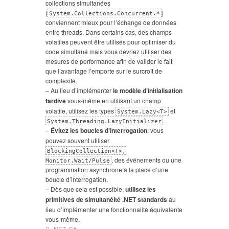
collections simultanées
(
)
System.Collections.Concurrent.*
conviennent mieux pour l’échange de données
entre threads. Dans certains cas, des champs
volatiles peuvent être utilisés pour optimiser du
code simultané mais vous devriez utiliser des
mesures de performance afin de valider le fait
que l’avantage l’emporte sur le surcroît de
complexité.
– Au lieu d’implémenter
le modèle d’initialisation
tardive
vous-même en utilisant un champ
volatile, utilisez les types
et
System.Lazy<T>
.
System.Threading.LazyInitializer
–
Évitez les boucles d’interrogation
: vous
pouvez souvent utiliser
BlockingCollection<T>,
, des événements ou une
Monitor.Wait/Pulse
programmation asynchrone à la place d’une
boucle d’interrogation.
– Dès que cela est possible,
utilisez les
primitives de simultanéité .NET standards
au
lieu d’implémenter une fonctionnalité équivalente
vous-même.
.NET
,
C#