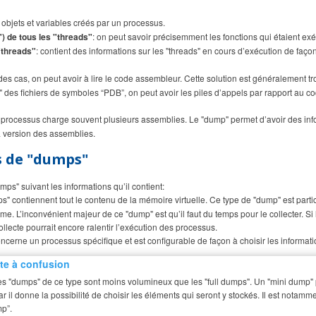
s objets et variables créés par un processus.
k") de tous les "threads"
: on peut savoir précisemment les fonctions qui étaient 
"threads"
: contient des informations sur les "threads" en cours d’exécution de façon 
 des cas, on peut avoir à lire le code assembleur. Cette solution est généralement tr
 des fichiers de symboles “PDB”, on peut avoir les piles d’appels par rapport au cod
e processus charge souvent plusieurs assemblies. Le "dump" permet d’avoir des in
 version des assemblies.
es de "dumps"
umps" suivant les informations qu’il contient:
ps" contiennent tout le contenu de la mémoire virtuelle. Ce type de "dump" est parti
e. L’inconvénient majeur de ce "dump" est qu’il faut du temps pour le collecter. Si 
ollecte pourrait encore ralentir l’exécution des processus.
ncerne un processus spécifique et est configurable de façon à choisir les informati
te à confusion
es "dumps" de ce type sont moins volumineux que les "full dumps". Un "mini dump" 
r il donne la possibilité de choisir les éléments qui seront y stockés. Il est notam
mp”.