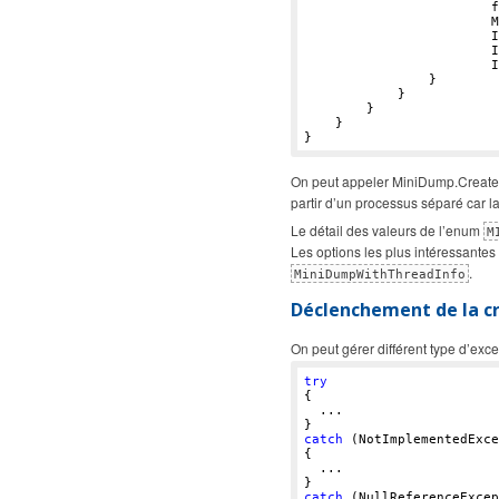
                        f
                        M
                        I
                        I
                        I
                }

            }

        }

    }

On peut appeler MiniDump.CreateMi
partir d’un processus séparé car la
Le détail des valeurs de l’enum
M
Les options les plus intéressantes
.
MiniDumpWithThreadInfo
Déclenchement de la c
On peut gérer différent type d’exc
try
{

  ...

catch
 (NotImplementedExce
{

  ...

catch
 (NullReferenceExcep