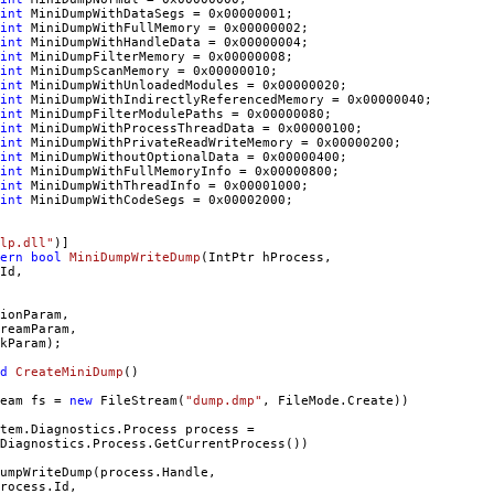
int
 MiniDumpWithDataSegs = 
0x00000001
;

int
 MiniDumpWithFullMemory = 
0x00000002
;

int
 MiniDumpWithHandleData = 
0x00000004
;

int
 MiniDumpFilterMemory = 
0x00000008
;

int
 MiniDumpScanMemory = 
0x00000010
;

int
 MiniDumpWithUnloadedModules = 
0x00000020
;

int
 MiniDumpWithIndirectlyReferencedMemory = 
0x00000040
;

int
 MiniDumpFilterModulePaths = 
0x00000080
;

int
 MiniDumpWithProcessThreadData = 
0x00000100
;

int
 MiniDumpWithPrivateReadWriteMemory = 
0x00000200
;

int
 MiniDumpWithoutOptionalData = 
0x00000400
;

int
 MiniDumpWithFullMemoryInfo = 
0x00000800
;

int
 MiniDumpWithThreadInfo = 
0x00001000
;

int
 MiniDumpWithCodeSegs = 
0x00002000
;

lp.dll"
)]

ern
bool
MiniDumpWriteDump
(IntPtr hProcess,

Id,

ionParam,

reamParam,

kParam);

d
CreateMiniDump
()

eam fs = 
new
 FileStream(
"dump.dmp"
, FileMode.Create))

tem.Diagnostics.Process process = 

Diagnostics.Process.GetCurrentProcess())

umpWriteDump(process.Handle,

rocess.Id,
