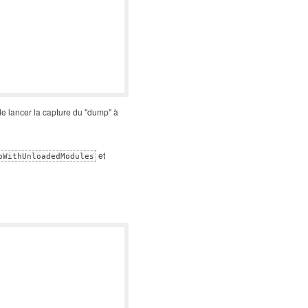
e lancer la capture du "dump" à
et
pWithUnloadedModules