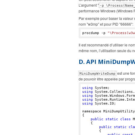
L’argument "
-p \Process(Name
performance Windows (Windows P
Par exemple pour baser la valeur 
nom "w3mp" et pour PID "66666":
procdump -p 
"\Process(w3w
Il est recommandé d’utiliser le no
même nom, l’utilisation seule du 
D. API MiniDump
est une fon
MiniDumpWriteDump
de pouvoir être appelée par prog
using
using
using
using
using
 System.IO;

namespace MiniDumpUtility

{

public
static
class
 M
    {

public
static
cla
        {

public
const