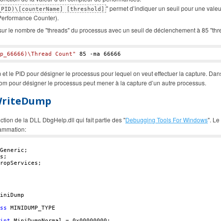
" permet d’indiquer un seuil pour une vale
_PID)\[counterName] [threshold]
erformance Counter).
sur le nombre de "threads" du processus avec un seuil de déclenchement à 85 "thr
p_66666)\Thread Count"
85
 -ma 
66666
m et le PID pour désigner le processus pour lequel on veut effectuer la capture. Dan
nom pour désigner le processus peut mener à la capture d’un autre processus.
WriteDump
ction de la DLL DbgHelp.dll qui fait partie des "
Debugging Tools For Windows
". Le
rammation:
iniDump

ss
 MINIDUMP_TYPE

int
 MiniDumpNormal = 
0x00000000
;
