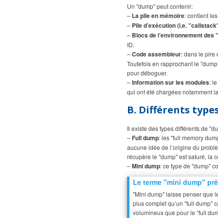
Un "dump" peut contenir:
–
La pile en mémoire
: contient le
–
Pile d’exécution (i.e. "callstac
–
Blocs de l’environnement des 
ID.
–
Code assembleur
: dans le pire
Toutefois en rapprochant le "dump"
pour déboguer.
–
Information sur les modules
: l
qui ont été chargées notamment la
B. Différents typ
Il existe des types différents de "d
–
Full dump
: les "full memory dum
aucune idée de l’origine du problèm
récupère le "dump" est saturé, la c
–
Mini dump
: ce type de "dump" co
Le terme "mini dump" prê
"Mini dump" laisse penser que l
plus complet qu’un "full dump" ca
volumineux que pour le “full du