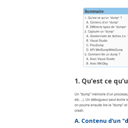
Sommaire
1. Qu’est ce qu’un "dump" ?
A. Contenu d’un "dump"
B. Différents types de "dumps"
2. Capturer un "dump"
A. Gestionnaire de tâches (i.e.
B. Visual Studio
C. ProcDump
D. API MiniDumpWriteDump
3. Comment lire un dump ?
A. Avec Visual Studio
B. Avec WinDbg
1. Qu’est ce qu
Un "dump" mémoire d’un processus 
etc…). Un débogueur peut écrire le 
on pourra ensuite lire le "dump" e
crash.
A. Contenu d’un 