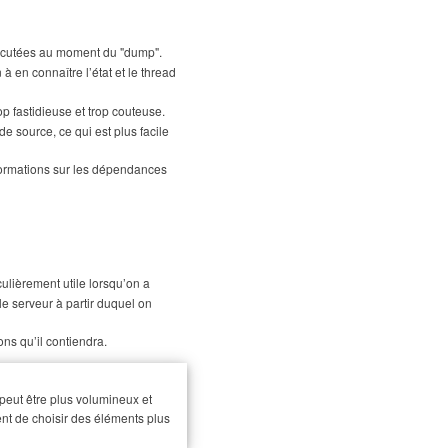
exécutées au moment du "dump".
à en connaître l’état et le thread
op fastidieuse et trop couteuse.
e source, ce qui est plus facile
formations sur les dépendances
culièrement utile lorsqu’on a
le serveur à partir duquel on
ons qu’il contiendra.
peut être plus volumineux et
ment de choisir des éléments plus