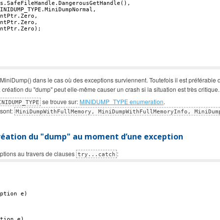
s.SafeFileHandle.DangerousGetHandle(),

INIDUMP_TYPE.MiniDumpNormal,

ntPtr.Zero,

ntPtr.Zero,

ntPtr.Zero);

niDump() dans le cas où des exceptions surviennent. Toutefois il est préférable d
 création du "dump" peut elle-même causer un crash si la situation est très critique.
se trouve sur:
MINIDUMP_TYPE enumeration
.
INIDUMP_TYPE
 sont:
MiniDumpWithFullMemory, MiniDumpWithFullMemoryInfo, MiniDum
réation du "dump" au moment d’une exception
eptions au travers de clauses
:
try...catch
ption e)

tion e)
