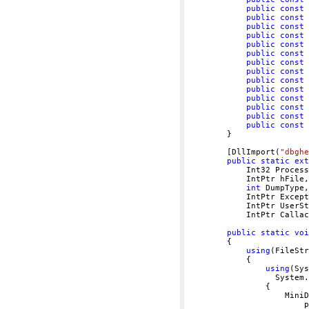
public
const
public
const
public
const
public
const
public
const
public
const
public
const
public
const
public
const
public
const
public
const
public
const
public
const
public
const
        }

        [DllImport(
"dbghe
public
static
ext
            Int32 Process
            IntPtr hFile,

int
 DumpType,

            IntPtr Except
            IntPtr UserSt
            IntPtr Callac
public
static
voi
        {

using
(FileStr
            {

using
(Sys
                  System.
                {

                    MiniD
                        p