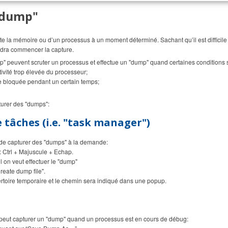
 "dump"
e la mémoire ou d’un processus à un moment déterminé. Sachant qu’il est difficile 
audra commencer la capture.
mp" peuvent scruter un processus et effectue un "dump" quand certaines conditions 
ivité trop élevée du processeur;
te bloquée pendant un certain temps;
pturer des "dumps":
 tâches (i.e. "task manager")
 de capturer des "dumps" à la demande:
s: Ctrl + Majuscule + Echap.
l on veut effectuer le "dump"
Create dump file".
ertoire temporaire et le chemin sera indiqué dans une popup.
n peut capturer un "dump" quand un processus est en cours de débug: