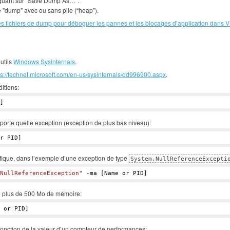
liquant sur “Save Dump As…”.
le "dump" avec ou sans pile (“heap”).
 les fichiers de dump pour déboguer les pannes et les blocages d’application dans V
utils
Windows Sysinternals
.
ps://technet.microsoft.com/en-us/sysinternals/dd996900.aspx
.
itions:
]
porte quelle exception (exception de plus bas niveau):
r PID]
fique, dans l’exemple d’une exception de type
System.NullReferenceExcepti
NullReferenceException"
 -ma [Name or PID]
se plus de 500 Mo de mémoire:
 or PID]
fonction de la valeur d’un compteur de performances: