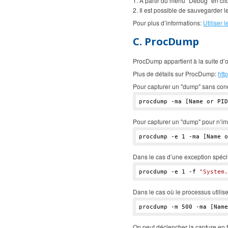
1. A partir du menu “Debug” en c
2. Il est possible de sauvegarder 
Pour plus d’informations:
Utiliser
C. ProcDump
ProcDump appartient à la suite d’o
Plus de détails sur ProcDump:
htt
Pour capturer un "dump" sans cond
procdump -ma [Name or PID
Pour capturer un "dump" pour n’im
procdump 
-e
1
 -ma [Name o
Dans le cas d’une exception spéci
procdump 
-e
1
-f
"System.
Dans le cas où le processus utili
procdump -m 
500
 -ma [Name
On peut déclencher la capture en 