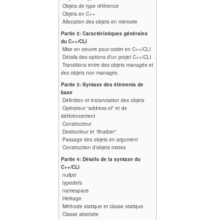
Objets de type référence
Objets en C++
Allocation des objets en mémoire
Partie 2: Caractéristiques générales
du C++/CLI
Mise en oeuvre pour coder en C++/CLI
Détails des options d’un projet C++/CLI
Transitions entre des objets managés et
des objets non managés
Partie 3: Syntaxe des éléments de
base
Définition et instanciation des objets
Opérateur “address-of” et de
déférencement
Constructeur
Destructeur et
“finalizer”
Passage des objets en argument
Construction d’objets mixtes
Partie 4: Détails de la syntaxe du
C++/CLI
nullptr
typedefs
namespace
Héritage
Méthode statique et classe statique
Classe abstraite