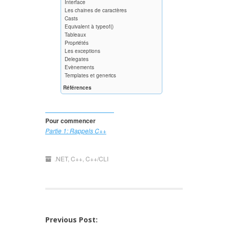
Interface
Les chaines de caractères
Casts
Equivalent à typeof()
Tableaux
Propriétés
Les exceptions
Delegates
Evènements
Templates et generics
Références
Pour commencer
Partie 1: Rappels C++
.NET
,
C++
,
C++/CLI
Post
Previous Post: