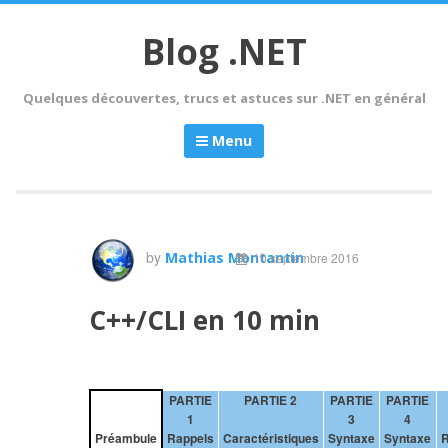
Skip
to
Blog .NET
content
Quelques découvertes, trucs et astuces sur .NET en général
Menu
by
Mathias Montantin
10 septembre 2016
C++/CLI en 10 min
PARTIE
PARTIE 2
PARTIE
PARTIE
1
3
4
Préambule
Rappels
Caractéristiques
Syntaxe
Syntaxe
R