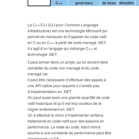
C++
générales
de base
détaillée
Le C++/CLI (CLI pour
Common Language
Infrastructure
) est une technologie Microsoft qui
permet de manipuler et d’appeler du code natif
en C ou en C++ à partir de code managé .NET.
Il s’agit d’un langage qui mélange C++ et
technologie .NET.
Il peut arriver dans un projet, qu’on doivent faire
cohabiter du code non managé et du code
managé car:
Il peut être nécessaire d’effectuer des appels à
une API native pour laquelle il n’existe pas
d’implémentation en .NET.
On peut aussi avoir une grande quantité de code
natif historique et qu’il est trop couteux de le
migrer entièrement en .NET.
On a effectué le choix d’implémenter certains
traitements en code natif pour des besoins en
performance. Le reste du code, étant moins
soumis à une contrainte de performance peut être
implémenté en C#.