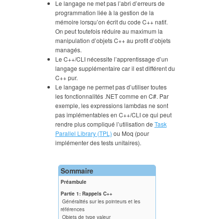
Le langage ne met pas l’abri d’erreurs de
programmation liée à la gestion de la
mémoire lorsqu’on écrit du code C++ natif.
On peut toutefois réduire au maximum la
manipulation d’objets C++ au profit d’objets
managés.
Le C++/CLI nécessite l’apprentissage d’un
langage supplémentaire car il est différent du
C++ pur.
Le langage ne permet pas d’utiliser toutes
les fonctionnalités .NET comme en C#. Par
exemple, les expressions lambdas ne sont
pas implémentables en C++/CLI ce qui peut
rendre plus compliqué l’utilisation de
Task
Parallel Library (TPL)
ou Moq (pour
implémenter des tests unitaires).
Sommaire
Préambule
Partie 1: Rappels C++
Généralités sur les pointeurs et les
références
Objets de type valeur